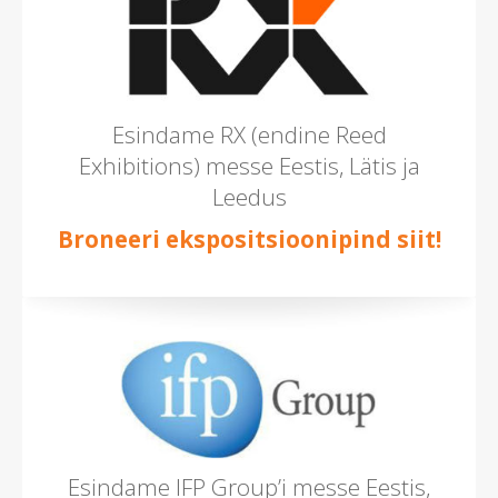
Esindame RX (endine Reed
Exhibitions) messe Eestis, Lätis ja
Leedus
Broneeri ekspositsioonipind siit!
Esindame IFP Group’i messe Eestis,