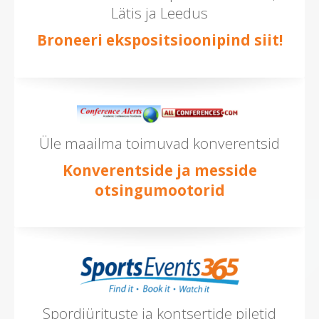
Lätis ja Leedus
Broneeri ekspositsioonipind siit!
Üle maailma toimuvad konverentsid
Konverentside ja messide
otsingumootorid
Spordiürituste ja kontsertide piletid