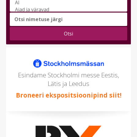
Vali
messi
teema
(saad
valida
mitu)
Esindame Stockholmi messe Eestis,
Lätis ja Leedus
Broneeri ekspositsioonipind siit!