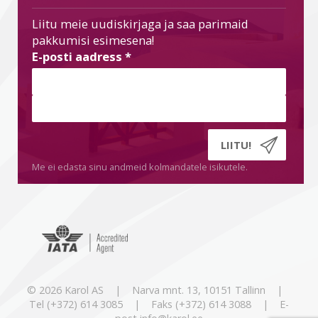
Liitu meie uudiskirjaga ja saa parimaid
pakkumisi esimesena!
E-posti aadress
*
Me ei edasta sinu andmeid kolmandatele isikutele.
© 2026 Karol AS | Narva mnt. 13, 10151 Tallinn |
Tel (+372) 614 3085 | Faks (+372) 614 3088 | E-