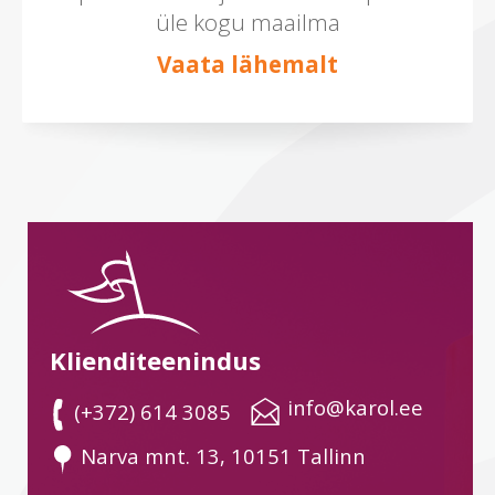
üle kogu maailma
Vaata lähemalt
Klienditeenindus
 info@karol.ee
 (+372) 614 3085
 Narva mnt. 13, 10151 Tallinn