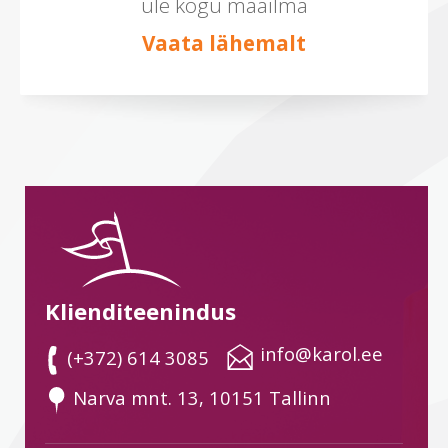
üle kogu maailma
Vaata lähemalt
Klienditeenindus
 info@karol.ee
 (+372) 614 3085
 Narva mnt. 13, 10151 Tallinn