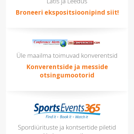
Lätis ja Leedus
Broneeri ekspositsioonipind siit!
Üle maailma toimuvad konverentsid
Konverentside ja messide
otsingumootorid
Spordiürituste ja kontsertide piletid