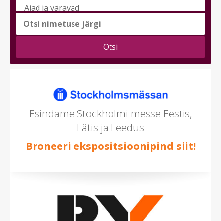
messi
teema
(saad
valida
mitu)
Esindame Stockholmi messe Eestis,
Lätis ja Leedus
Broneeri ekspositsioonipind siit!