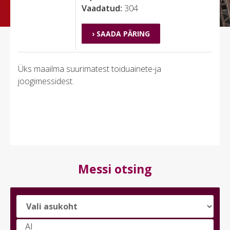
Vaadatud:
304
› SAADA PÄRING
Üks maailma suurimatest toiduainete-ja
joogimessidest.
Messi otsing
Vali