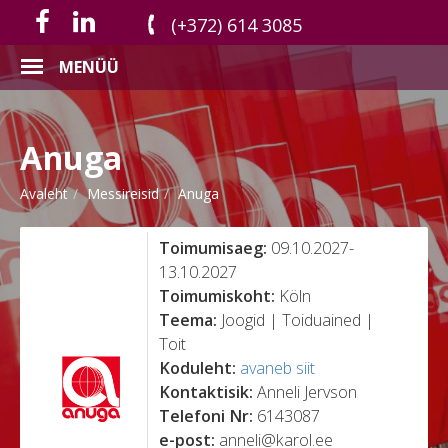
(+372) 614 3085
MENÜÜ
Anuga
Avaleht
Messireisid
Anuga
Toimumisaeg:
09.10.2027-
13.10.2027
Toimumiskoht:
Köln
Teema:
Joogid | Toiduained |
Toit
Koduleht:
avaneb siit
Kontaktisik:
Anneli Jervson
Telefoni Nr:
6143087
e-post:
anneli@karol.ee