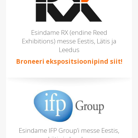
Esindame RX (endine Reed
Exhibitions) messe Eestis, Lätis ja
Leedus
Broneeri ekspositsioonipind siit!
Esindame IFP Group’i messe Eestis,