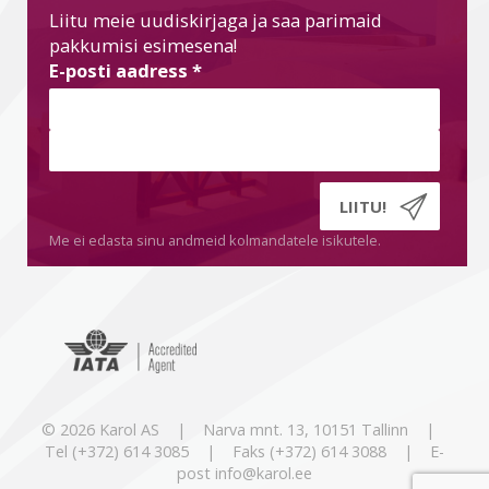
Liitu meie uudiskirjaga ja saa parimaid
pakkumisi esimesena!
E-posti aadress
*
Me ei edasta sinu andmeid kolmandatele isikutele.
© 2026 Karol AS | Narva mnt. 13, 10151 Tallinn |
Tel (+372) 614 3085 | Faks (+372) 614 3088 | E-
post info@karol.ee