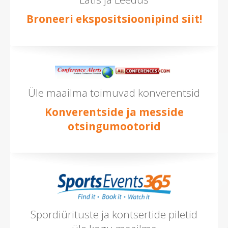
Broneeri ekspositsioonipind siit!
Üle maailma toimuvad konverentsid
Konverentside ja messide
otsingumootorid
Spordiürituste ja kontsertide piletid