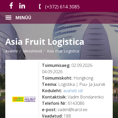
(+372) 614 3085
MENÜÜ
Asia Fruit Logistica
Avaleht
Messireisid
Asia Fruit Logistica
Toimumisaeg:
02.09.2026-
04.09.2026
Toimumiskoht:
Hongkong
Teema:
Logistika | Puu- Ja Juurvili
Koduleht:
avaneb siit
Kontaktisik:
Vadim Bondarenko
Telefoni Nr:
6143086
e-post:
vadim@karol.ee
Vaadatud:
188