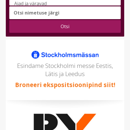
messi
teema
(saad
valida
mitu)
Esindame Stockholmi messe Eestis,
Lätis ja Leedus
Broneeri ekspositsioonipind siit!