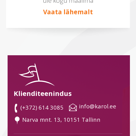
üle kogu maailma
Vaata lähemalt
Klienditeenindus
 info@karol.ee
 (+372) 614 3085
 Narva mnt. 13, 10151 Tallinn