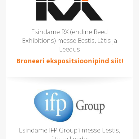
Esindame RX (endine Reed
Exhibitions) messe Eestis, Lätis ja
Leedus
Broneeri ekspositsioonipind siit!
Esindame IFP Group’i messe Eestis,
Lätis ja Leedus