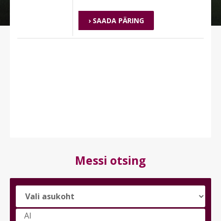
› SAADA PÄRING
Messi otsing
Vali