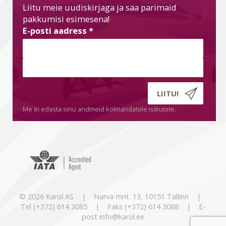
Liitu meie uudiskirjaga ja saa parimaid
pakkumisi esimesena!
E-posti aadress
*
Me ei edasta sinu andmeid kolmandatele isikutele.
© 2026 Karol AS | Narva mnt. 13, 10151 Tallinn |
Tel (+372) 614 3085 | Faks (+372) 614 3088 | E-
post info@karol.ee