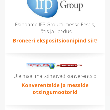
Esindame IFP Group’i messe Eestis,
Lätis ja Leedus
Broneeri ekspositsioonipind siit!
Üle maailma toimuvad konverentsid
Konverentside ja messide
otsingumootorid