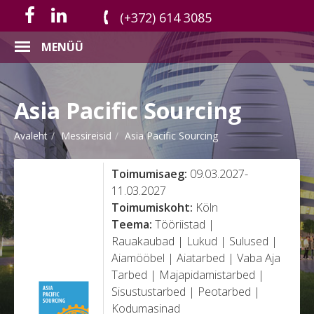
(+372) 614 3085
MENÜÜ
Asia Pacific Sourcing
Avaleht
Messireisid
Asia Pacific Sourcing
Toimumisaeg:
09.03.2027-
11.03.2027
Toimumiskoht:
Köln
Teema:
Tööriistad |
Rauakaubad | Lukud | Sulused |
Aiamööbel | Aiatarbed | Vaba Aja
Tarbed | Majapidamistarbed |
Sisustustarbed | Peotarbed |
Kodumasinad