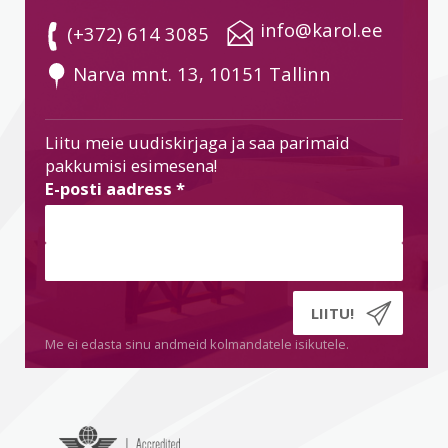
 info@karol.ee
 (+372) 614 3085
 Narva mnt. 13, 10151 Tallinn
Liitu meie uudiskirjaga ja saa parimaid
pakkumisi esimesena!
E-posti aadress
*
Me ei edasta sinu andmeid kolmandatele isikutele.