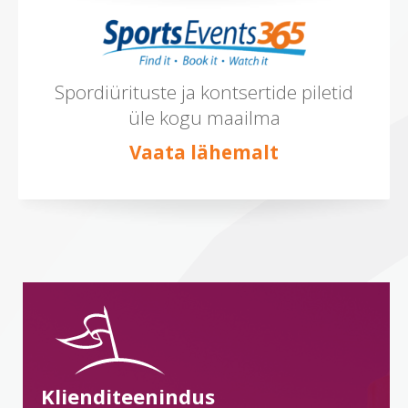
Spordiürituste ja kontsertide piletid
üle kogu maailma
Vaata lähemalt
Klienditeenindus