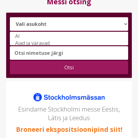
Messi otsing
Vali
messi
teema
(saad
valida
mitu)
Esindame Stockholmi messe Eestis,
Lätis ja Leedus
Broneeri ekspositsioonipind siit!