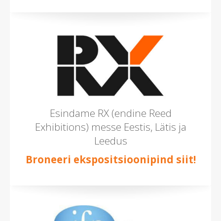
Esindame RX (endine Reed
Exhibitions) messe Eestis, Lätis ja
Leedus
Broneeri ekspositsioonipind siit!