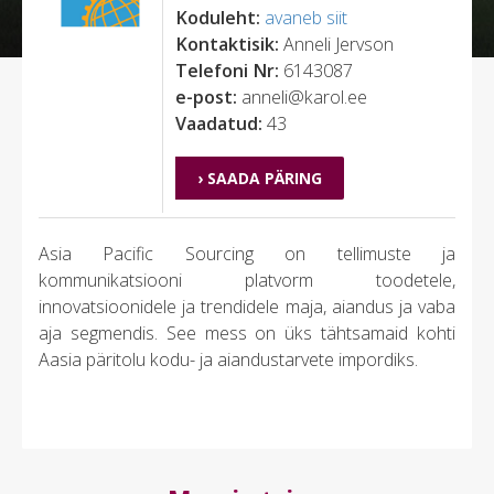
Koduleht:
avaneb siit
Kontaktisik:
Anneli Jervson
Telefoni Nr:
6143087
e-post:
anneli@karol.ee
Vaadatud:
43
› SAADA PÄRING
Asia Pacific Sourcing on tellimuste ja
kommunikatsiooni platvorm toodetele,
innovatsioonidele ja trendidele maja, aiandus ja vaba
aja segmendis. See mess on üks tähtsamaid kohti
Aasia päritolu kodu- ja aiandustarvete impordiks.