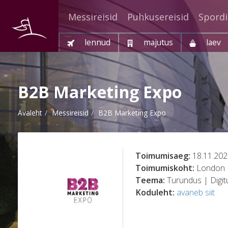
Messireisid
Puhkusereisid
Spordi
lennud
majutus
laev
B2B Marketing Expo
Avaleht
Messireisid
B2B Marketing Expo
Toimumisaeg:
18.11.202
Toimumiskoht:
London
Teema:
Turundus | Digi
Koduleht:
avaneb siit