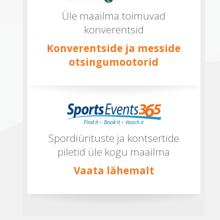
Üle maailma toimuvad
konverentsid
Konverentside ja messide
otsingumootorid
Spordiürituste ja kontsertide
piletid üle kogu maailma
Vaata lähemalt