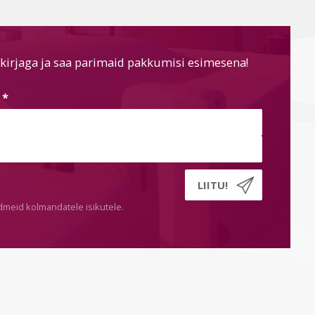
kirjaga ja saa parimaid pakkumisi esimesena!
s
*
dmeid kolmandatele isikutele.