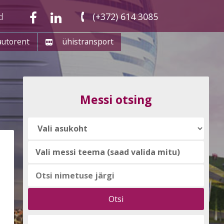
d
(+372) 614 3085
autorent
ühistransport
Messi otsing
Vali
messi
teema
(saad
valida