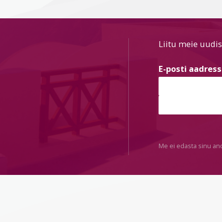
Liitu meie uudis
E-posti aadres
Me ei edasta sinu an