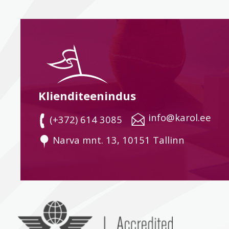
Klienditeenindus
 info@karol.ee
 (+372) 614 3085
 Narva mnt. 13, 10151 Tallinn