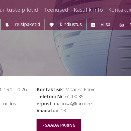
ürituste piletid
Teenused
Kasulik info
Kontakti
reisipaketid
kindlustus
viisa
6-19.11.2026
Kontaktisik:
Maarika Parve
Telefoni Nr:
6143085
turundus
e-post:
maarika@karol.ee
Vaadatud:
13
› SAADA PÄRING