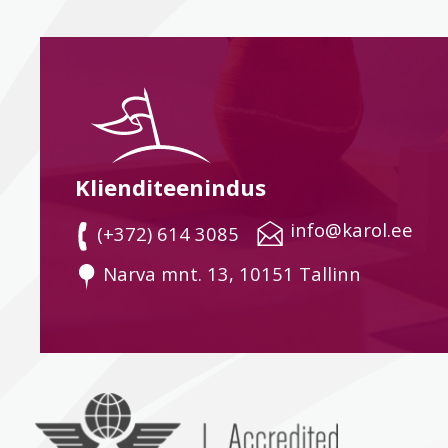
Klienditeenindus
 info@karol.ee
 (+372) 614 3085
 Narva mnt. 13, 10151 Tallinn