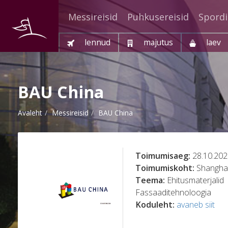
Messireisid
Puhkusereisid
Spordi
lennud
majutus
laev
BAU China
Avaleht
Messireisid
BAU China
Toimumisaeg:
28.10.202
Toimumiskoht:
Shangha
Teema:
Ehitusmaterjalid
Fassaaditehnoloogia
Koduleht:
avaneb siit