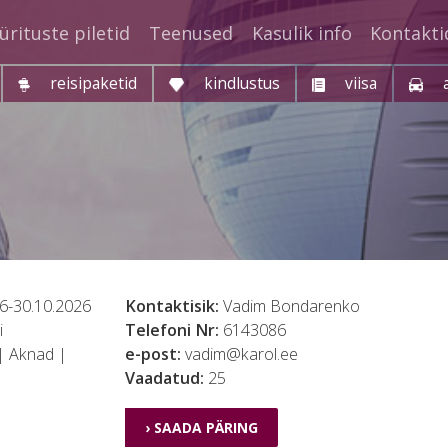
ürituste piletid
Teenused
Kasulik info
Kontakti
reisipaketid
kindlustus
viisa
6-30.10.2026
Kontaktisik:
Vadim Bondarenko
i
Telefoni Nr:
6143086
 | Aknad |
e-post:
vadim@karol.ee
Vaadatud:
25
› SAADA PÄRING