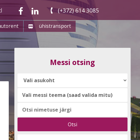
d
(+372) 614 3085
autorent
ühistransport
Messi otsing
Vali
messi
teema
(saad
valida