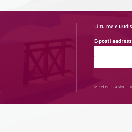
Liitu meie uudis
E-posti aadres
Me ei edasta sinu an