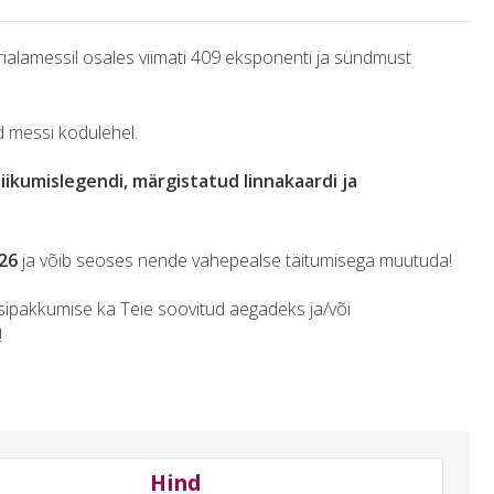
rialamessil osales viimati 409 eksponenti ja sündmust
 messi kodulehel.
iikumislegendi, märgistatud linnakaardi ja
026
ja võib seoses nende vahepealse täitumisega muutuda!
isipakkumise ka Teie soovitud aegadeks ja/või
!
Hind