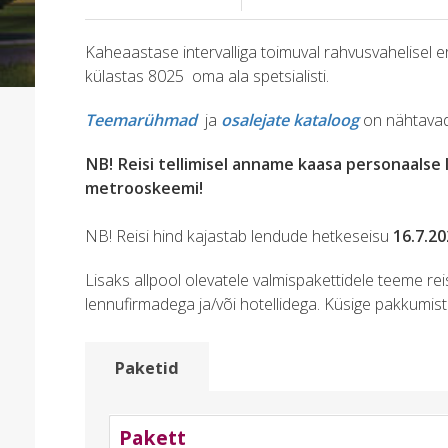
Kaheaastase intervalliga toimuval rahvusvahelisel e
külastas 8025 oma ala spetsialisti.
Teemarühmad
ja
osalejate kataloog
on nähtavad
NB! Reisi tellimisel anname kaasa personaalse l
metrooskeemi!
NB! Reisi hind kajastab lendude hetkeseisu
16.7.2
Lisaks allpool olevatele valmispakettidele teeme re
lennufirmadega ja/või hotellidega. Küsige pakkumist
Paketid
Pakett