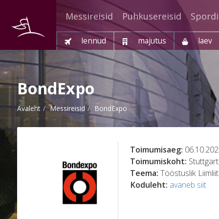
Messireisid
Puhkusereisid
Spordi
lennud
majutus
laev
BondExpo
Avaleht
Messireisid
BondExpo
Toimumisaeg:
06.10.202
Toimumiskoht:
Stuttgart
Teema:
Tööstuslik Liimlii
Koduleht:
avaneb siit