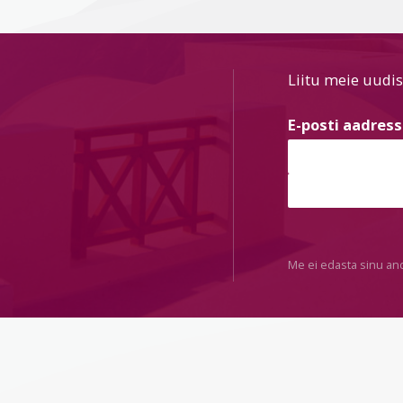
Liitu meie uudis
E-posti aadres
Me ei edasta sinu an