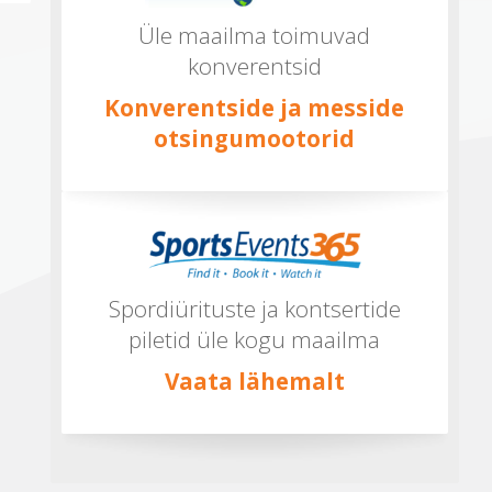
Üle maailma toimuvad
konverentsid
Konverentside ja messide
otsingumootorid
Spordiürituste ja kontsertide
piletid üle kogu maailma
Vaata lähemalt