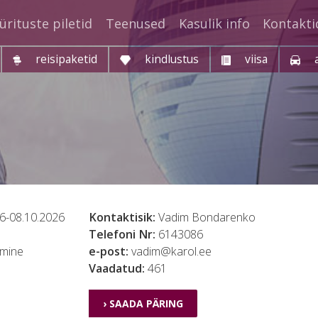
ürituste piletid
Teenused
Kasulik info
Kontakti
reisipaketid
kindlustus
viisa
6-08.10.2026
Kontaktisik:
Vadim Bondarenko
Telefoni Nr:
6143086
tmine
e-post:
vadim@karol.ee
Vaadatud:
461
› SAADA PÄRING