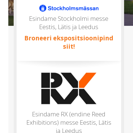
mitu)
Esindame Stockholmi messe
Eestis, Lätis ja Leedus
Broneeri ekspositsioonipind
siit!
Esindame RX (endine Reed
Exhibitions) messe Eestis, Lätis
ja Leedus