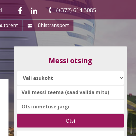
d
(+372) 614 3085
autorent
ühistransport
Messi otsing
Vali
messi
teema
(saad
valida