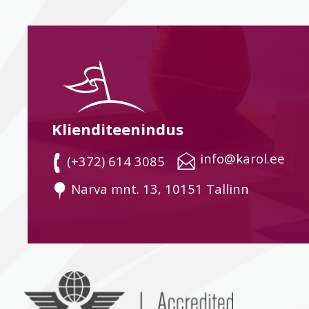
Klienditeenindus
 info@karol.ee
 (+372) 614 3085
 Narva mnt. 13, 10151 Tallinn