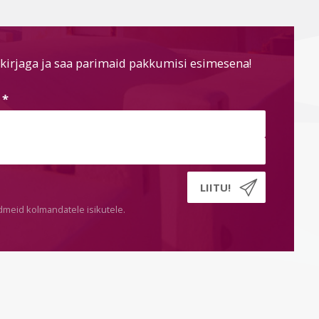
kirjaga ja saa parimaid pakkumisi esimesena!
s
*
dmeid kolmandatele isikutele.