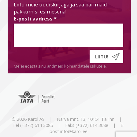
Liitu meie uudiskirjaga ja saa parimaid
pakkumisi esimesena!
E-posti aadress
*
Me ei edasta sinu andmeid kolmandatele isikutele.
© 2026 Karol AS | Narva mnt. 13, 10151 Tallinn |
Tel (+372) 614 3085 | Faks (+372) 614 3088 | E-
post info@karol.ee