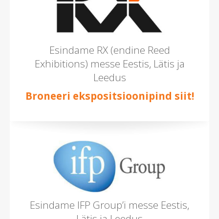
Esindame RX (endine Reed
Exhibitions) messe Eestis, Lätis ja
Leedus
Broneeri ekspositsioonipind siit!
Esindame IFP Group’i messe Eestis,
Lätis ja Leedus