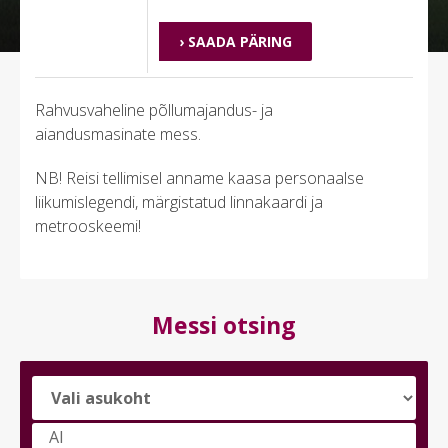
› SAADA PÄRING
Rahvusvaheline põllumajandus- ja
aiandusmasinate mess.
NB! Reisi tellimisel anname kaasa personaalse
liikumislegendi, märgistatud linnakaardi ja
metrooskeemi!
Messi otsing
Vali