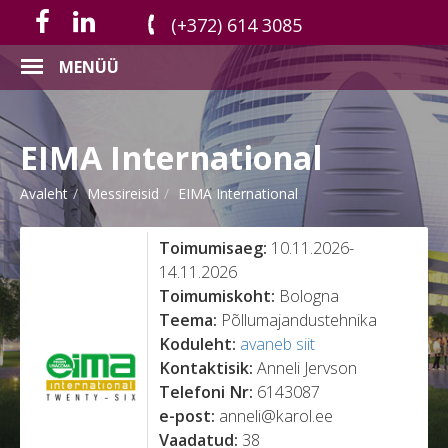
(+372) 614 3085
MENÜÜ
EIMA International
Avaleht
Messireisid
EIMA International
Toimumisaeg:
10.11.2026-
14.11.2026
Toimumiskoht:
Bologna
Teema:
Põllumajandustehnika
Koduleht:
avaneb siit
Kontaktisik:
Anneli Jervson
Telefoni Nr:
6143087
e-post:
anneli@karol.ee
Vaadatud:
38