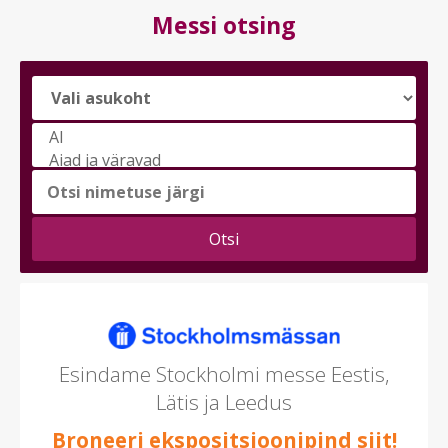
Messi otsing
Vali
messi
teema
(saad
valida
mitu)
Esindame Stockholmi messe Eestis,
Lätis ja Leedus
Broneeri ekspositsioonipind siit!