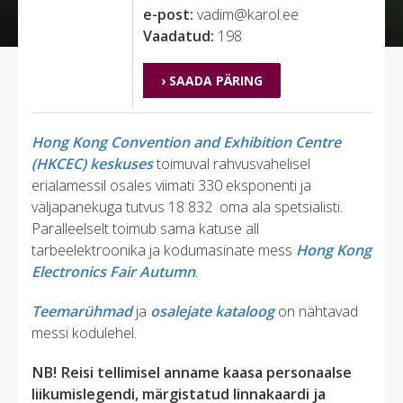
e-post:
vadim@karol.ee
Vaadatud:
198
› SAADA PÄRING
Hong Kong Convention and Exhibition Centre
(HKCEC) keskuses
toimuval rahvusvahelisel
erialamessil osales viimati 330 eksponenti ja
väljapanekuga tutvus 18 832 oma ala spetsialisti.
Paralleelselt toimub sama katuse all
tarbeelektroonika ja kodumasinate mess
Hong Kong
Electronics Fair Autumn
.
Teemarühmad
ja
osalejate kataloog
on nähtavad
messi kodulehel.
NB! Reisi tellimisel anname kaasa personaalse
liikumislegendi, märgistatud linnakaardi ja