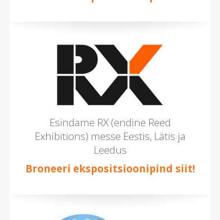
Esindame RX (endine Reed
Exhibitions) messe Eestis, Lätis ja
Leedus
Broneeri ekspositsioonipind siit!