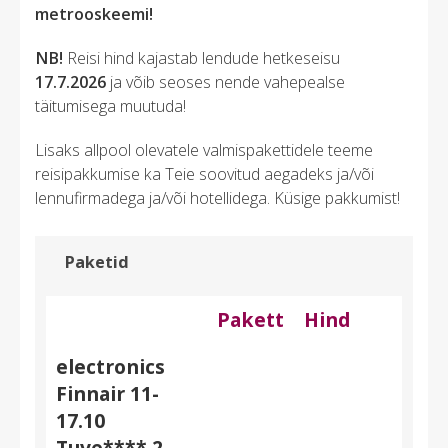
metrooskeemi!
NB!
Reisi hind kajastab lendude hetkeseisu
17.7.2026
ja võib seoses nende vahepealse
täitumisega muutuda!
Lisaks allpool olevatele valmispakettidele teeme
reisipakkumise ka Teie soovitud aegadeks ja/või
lennufirmadega ja/või hotellidega. Küsige pakkumist!
Paketid
Pakett
Hind
electronics
Finnair 11-
17.10
Tuve**** 2-