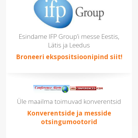
Esindame IFP Group’i messe Eestis,
Lätis ja Leedus
Broneeri ekspositsioonipind siit!
Üle maailma toimuvad konverentsid
Konverentside ja messide
otsingumootorid