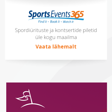
Spordiürituste ja kontsertide piletid
üle kogu maailma
Vaata lähemalt