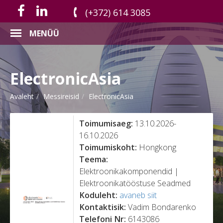
(+372) 614 3085
MENÜÜ
ElectronicAsia
Avaleht
Messireisid
ElectronicAsia
Toimumisaeg:
13.10.2026-
16.10.2026
Toimumiskoht:
Hongkong
Teema:
Elektroonikakomponendid |
Elektroonikatööstuse Seadmed
Koduleht:
avaneb siit
Kontaktisik:
Vadim Bondarenko
Telefoni Nr:
6143086