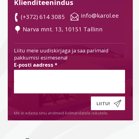
Klienditeenindus
 info@karol.ee
 (+372) 614 3085
 Narva mnt. 13, 10151 Tallinn
Liitu meie uudiskirjaga ja saa parimaid
pakkumisi esimesena!
E-posti aadress
*
Me ei edasta sinu andmeid kolmandatele isikutele.