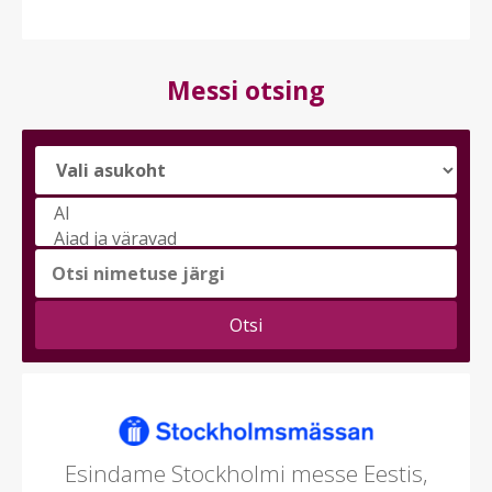
Messi otsing
Vali
messi
teema
(saad
valida
mitu)
Esindame Stockholmi messe Eestis,