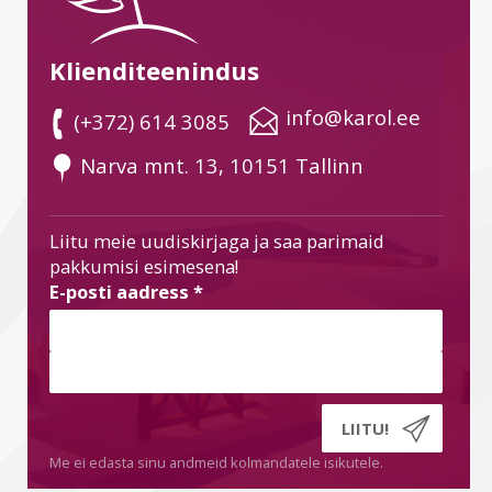
Klienditeenindus
 info@karol.ee
 (+372) 614 3085
 Narva mnt. 13, 10151 Tallinn
Liitu meie uudiskirjaga ja saa parimaid
pakkumisi esimesena!
E-posti aadress
*
Me ei edasta sinu andmeid kolmandatele isikutele.