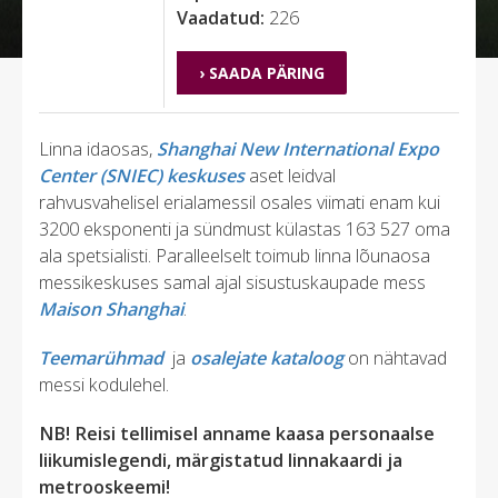
Vaadatud:
226
› SAADA PÄRING
Linna idaosas,
Shanghai New International Expo
Center (SNIEC) keskuses
aset leidval
rahvusvahelisel erialamessil osales viimati enam kui
3200 eksponenti ja sündmust külastas 163 527 oma
ala spetsialisti. Paralleelselt toimub linna lõunaosa
messikeskuses samal ajal sisustuskaupade mess
Maison Shanghai
.
Teemarühmad
ja
osalejate kataloog
on nähtavad
messi kodulehel.
NB! Reisi tellimisel anname kaasa personaalse
liikumislegendi, märgistatud linnakaardi ja
metrooskeemi!