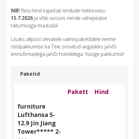
NB!
Reisi hind kajastab lendude hetkeseisu
15.7.2026
ja võib seoses nende vahepealse
täitumisega muutuda!
Lisaks allpool olevatele valmispakettidele teeme
reisipakkumise ka Teie soovitud aegadeks ja/või
lennufirmadega ja/või hotellidega. Küsige pakkumist!
Paketid
Pakett
Hind
furniture
Lufthansa 5-
12.9 Jin Jiang
Tower***** 2-