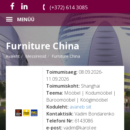
(+372) 614 3085
MENÜÜ
Furniture China
Avaleht
Messireisid
Furniture China
Toimumisaeg:
08.09.2026-
11.09.2026
Toimumiskoht:
Shanghai
Teema:
Mööbel | Kodumööbel |
Büroomööbel | Köögimööbel
Koduleht:
avaneb siit
Kontaktisik:
Vadim Bondarenko
Telefoni Nr:
6143086
e-post:
vadim@karol.ee