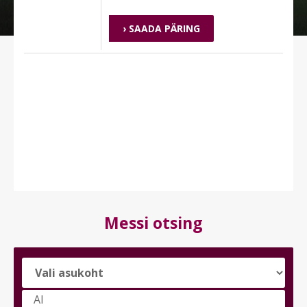
› SAADA PÄRING
Messi otsing
Vali