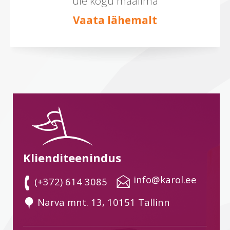
üle kogu maailma
Vaata lähemalt
Klienditeenindus
 info@karol.ee
 (+372) 614 3085
 Narva mnt. 13, 10151 Tallinn