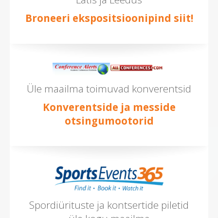
Broneeri ekspositsioonipind siit!
Üle maailma toimuvad konverentsid
Konverentside ja messide
otsingumootorid
Spordiürituste ja kontsertide piletid