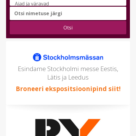
messi
teema
(saad
valida
mitu)
Esindame Stockholmi messe Eestis,
Lätis ja Leedus
Broneeri ekspositsioonipind siit!