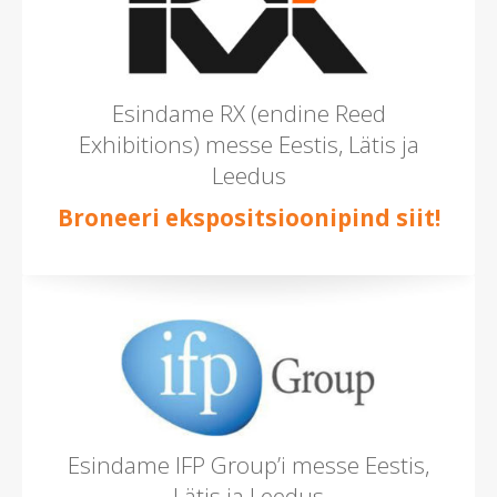
Esindame RX (endine Reed
Exhibitions) messe Eestis, Lätis ja
Leedus
Broneeri ekspositsioonipind siit!
Esindame IFP Group’i messe Eestis,
Lätis ja Leedus