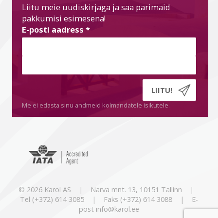
Liitu meie uudiskirjaga ja saa parimaid
pakkumisi esimesena!
E-posti aadress
*
Me ei edasta sinu andmeid kolmandatele isikutele.
© 2026 Karol AS | Narva mnt. 13, 10151 Tallinn |
Tel (+372) 614 3085 | Faks (+372) 614 3088 | E-
post info@karol.ee