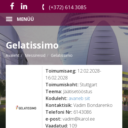
(+372) 614 3085
MENÜÜ
Gelatissimo
Avaleht
Messireisid
Gelatissimo
Toimumisaeg:
12.02.2028-
16.02.2028
Toimumiskoht:
Stuttgart
Teema:
Jäätisetööstus
Koduleht:
avaneb siit
Kontaktisik:
Vadim Bondarenko
Telefoni Nr:
6143086
e-post:
vadim@karol.ee
Vaadatud:
109