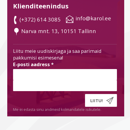
Klienditeenindus
 info@karol.ee
 (+372) 614 3085
 Narva mnt. 13, 10151 Tallinn
Liitu meie uudiskirjaga ja saa parimaid
pakkumisi esimesena!
E-posti aadress
*
Me ei edasta sinu andmeid kolmandatele isikutele.