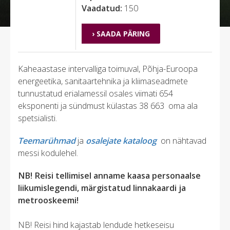
Vaadatud:
150
› SAADA PÄRING
Kaheaastase intervalliga toimuval, Põhja-Euroopa
energeetika, sanitaartehnika ja kliimaseadmete
tunnustatud erialamessil osales viimati 654
eksponenti ja sündmust külastas 38 663 oma ala
spetsialisti.
Teemarühmad
ja
osalejate kataloog
on nähtavad
messi kodulehel.
NB! Reisi tellimisel anname kaasa personaalse
liikumislegendi, märgistatud linnakaardi ja
metrooskeemi!
NB! Reisi hind kajastab lendude hetkeseisu