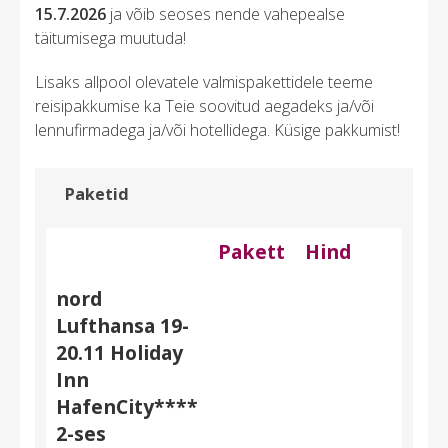
15.7.2026
ja võib seoses nende vahepealse
täitumisega muutuda!
Lisaks allpool olevatele valmispakettidele teeme
reisipakkumise ka Teie soovitud aegadeks ja/või
lennufirmadega ja/või hotellidega. Küsige pakkumist!
Paketid
Pakett
Hind
nord
Lufthansa 19-
20.11 Holiday
Inn
HafenCity****
2-ses