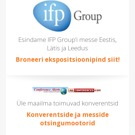
Esindame IFP Group’i messe Eestis,
Lätis ja Leedus
Broneeri ekspositsioonipind siit!
Üle maailma toimuvad konverentsid
Konverentside ja messide
otsingumootorid