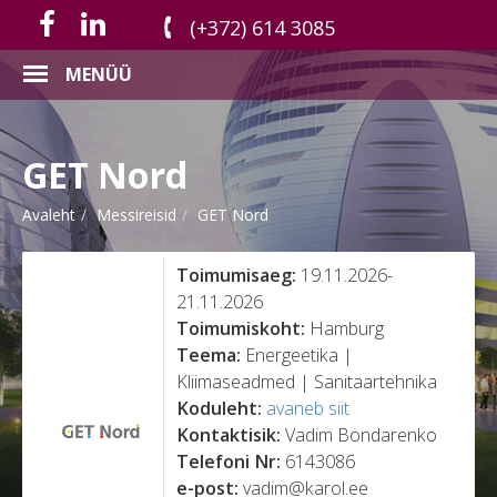
(+372) 614 3085
MENÜÜ
GET Nord
Avaleht
Messireisid
GET Nord
Toimumisaeg:
19.11.2026-
21.11.2026
Toimumiskoht:
Hamburg
Teema:
Energeetika |
Kliimaseadmed | Sanitaartehnika
Koduleht:
avaneb siit
Kontaktisik:
Vadim Bondarenko
Telefoni Nr:
6143086
e-post:
vadim@karol.ee