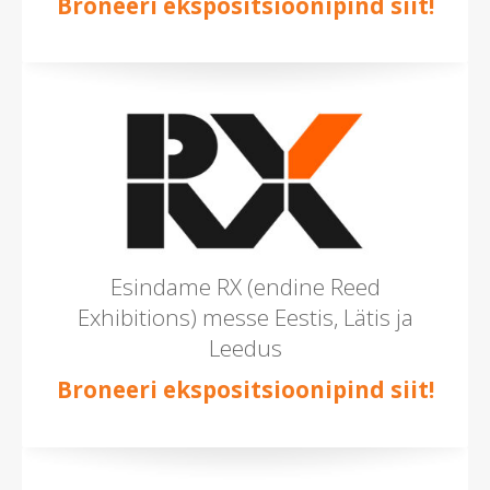
Broneeri ekspositsioonipind siit!
Esindame RX (endine Reed
Exhibitions) messe Eestis, Lätis ja
Leedus
Broneeri ekspositsioonipind siit!