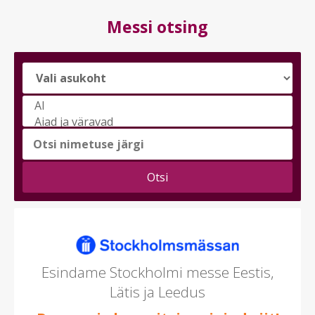
Messi otsing
Vali
messi
teema
(saad
valida
mitu)
Esindame Stockholmi messe Eestis,
Lätis ja Leedus