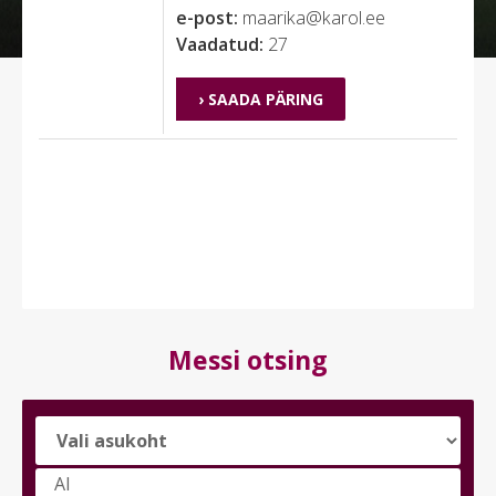
e-post:
maarika@karol.ee
Vaadatud:
27
› SAADA PÄRING
Messi otsing
Vali