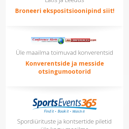
Broneeri ekspositsioonipind siit!
Üle maailma toimuvad konverentsid
Konverentside ja messide
otsingumootorid
Spordiürituste ja kontsertide piletid