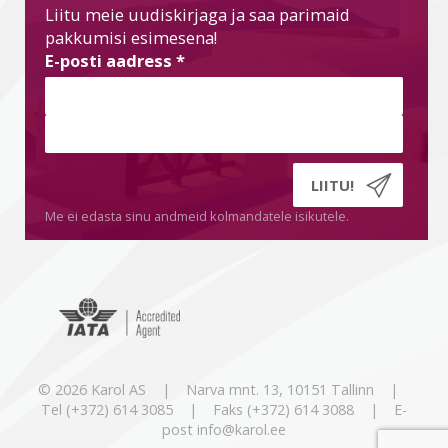
Liitu meie uudiskirjaga ja saa parimaid
pakkumisi esimesena!
E-posti aadress
*
Me ei edasta sinu andmeid kolmandatele isikutele.
© 2026 Karol AS | Narva mnt. 13, 10151 Tallinn |
Tel (+372) 614 3085 | Faks (+372) 614 3088 | E-
post info@karol.ee