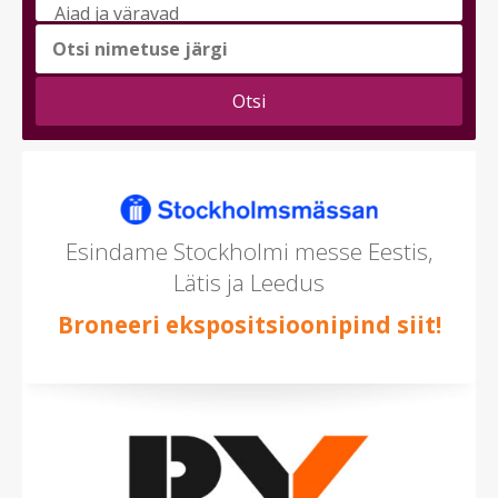
messi
teema
(saad
valida
mitu)
Esindame Stockholmi messe Eestis,
Lätis ja Leedus
Broneeri ekspositsioonipind siit!