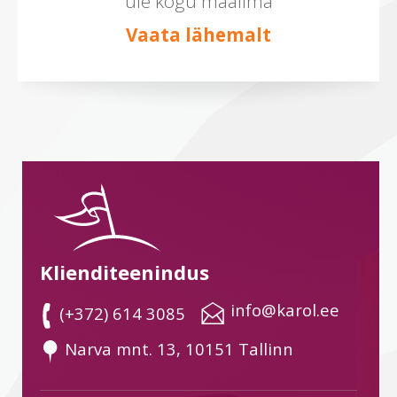
üle kogu maailma
Vaata lähemalt
Klienditeenindus
 info@karol.ee
 (+372) 614 3085
 Narva mnt. 13, 10151 Tallinn