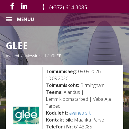
(+372) 614 3085
MENÜÜ
GLEE
Avaleht
Messireisid
GLEE
Toimumisaeg:
08.09.2026-
10.09.2026
Toimumiskoht:
Birmingham
Teema:
Aiandus |
Lemmikloomatarbed | Vaba Aja
Tarbed
Koduleht:
avaneb siit
Kontaktisik:
Maarika Parve
Telefoni Nr:
6143085