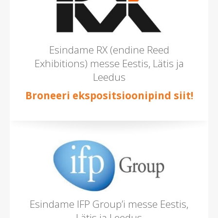
Esindame RX (endine Reed
Exhibitions) messe Eestis, Lätis ja
Leedus
Broneeri ekspositsioonipind siit!
Esindame IFP Group’i messe Eestis,
Lätis ja Leedus