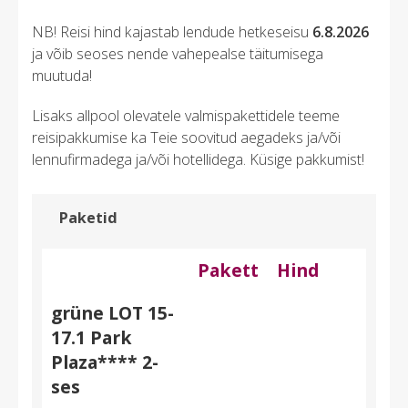
NB! Reisi hind kajastab lendude hetkeseisu
6.8.2026
ja võib seoses nende vahepealse täitumisega
muutuda!
Lisaks allpool olevatele valmispakettidele teeme
reisipakkumise ka Teie soovitud aegadeks ja/või
lennufirmadega ja/või hotellidega. Küsige pakkumist!
Paketid
Pakett
Hind
grüne LOT 15-
17.1 Park
Plaza**** 2-
ses