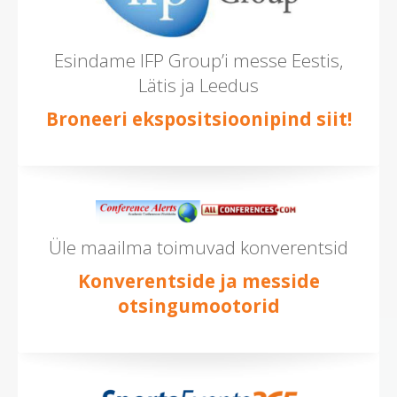
Esindame IFP Group’i messe Eestis,
Lätis ja Leedus
Broneeri ekspositsioonipind siit!
Üle maailma toimuvad konverentsid
Konverentside ja messide
otsingumootorid