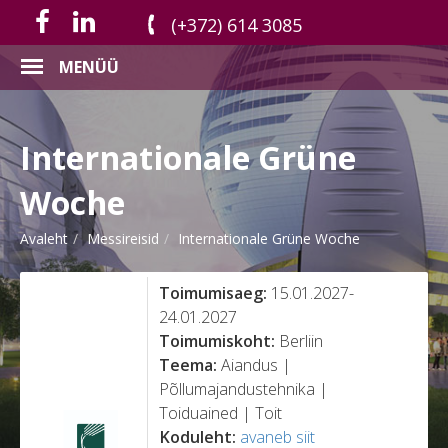
(+372) 614 3085
MENÜÜ
Internationale Grüne
Woche
Avaleht
Messireisid
Internationale Grüne Woche
Toimumisaeg:
15.01.2027-
24.01.2027
Toimumiskoht:
Berliin
Teema:
Aiandus |
Põllumajandustehnika |
Toiduained | Toit
Koduleht:
avaneb siit