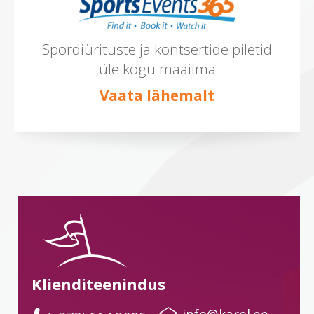
Spordiürituste ja kontsertide piletid
üle kogu maailma
Vaata lähemalt
Klienditeenindus
 info@karol.ee