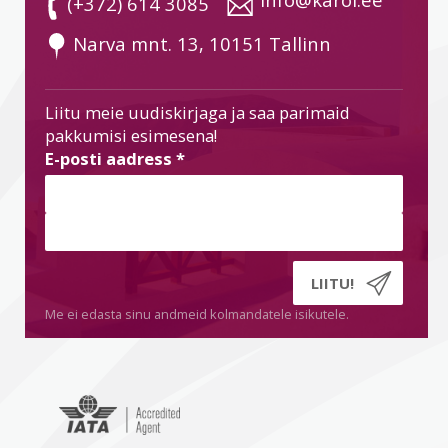
 (+372) 614 3085
 Narva mnt. 13, 10151 Tallinn
Liitu meie uudiskirjaga ja saa parimaid
pakkumisi esimesena!
E-posti aadress
*
Me ei edasta sinu andmeid kolmandatele isikutele.