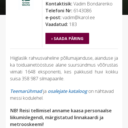
Kontaktisik:
Vadim Bondarenko
Telefoni Nr:
6143086
e-post:
vadim@karol.ee
Vaadatud:
183
› SAADA PÄRING
Hiiglaslik rahvusvaheline põllumajanduse, aianduse ja
ka toiduainetööstuse alane suursündmus võõrustas
viimati 1648 eksponenti, kes pakkusid huvi kokku
suisa 358 987 silmapaarile.
Teemarühmad
ja
osalejate kataloog
on nähtavad
messi kodulehel.
NB! Reisi tellimisel anname kaasa personaalse
liikumislegendi, märgistatud linnakaardi ja
metrooskeemi!