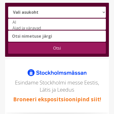
Vali
messi
teema
(saad
valida
mitu)
Esindame Stockholmi messe Eestis,
Lätis ja Leedus
Broneeri ekspositsioonipind siit!