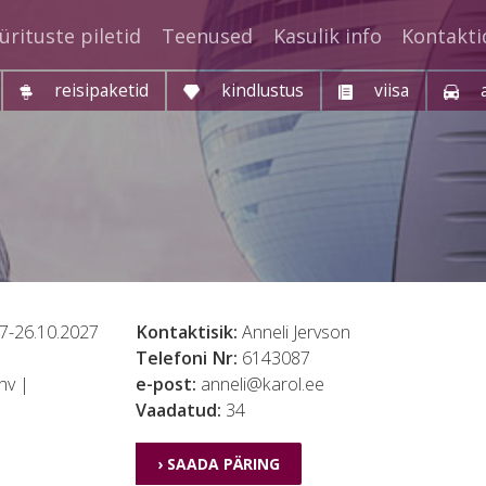
ürituste piletid
Teenused
Kasulik info
Kontakti
reisipaketid
kindlustus
viisa
7-26.10.2027
Kontaktisik:
Anneli Jervson
Telefoni Nr:
6143087
hv |
e-post:
anneli@karol.ee
Vaadatud:
34
› SAADA PÄRING