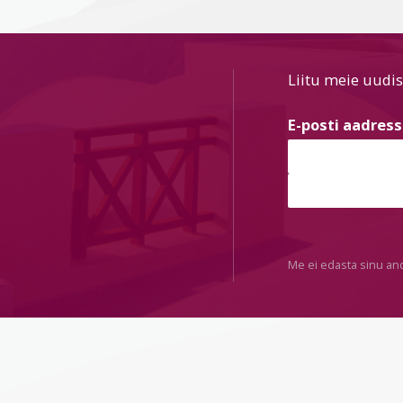
Liitu meie uudis
E-posti aadres
Me ei edasta sinu an