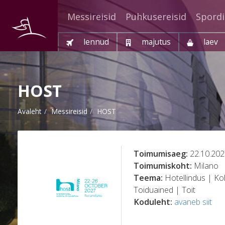
Messireisid
Puhkusereisid
Spordi
lennud
majutus
laev
HOST
Avaleht
Messireisid
HOST
Toimumisaeg:
22.10.202
Toimumiskoht:
Milano
Teema:
Hotellindus | Ko
Toiduained | Toit
Koduleht:
avaneb siit