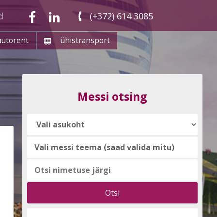
d
(+372) 614 3085
autorent
ühistransport
Messi otsing
Vali
messi
teema
(saad
valida