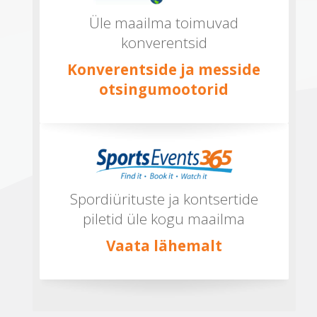
Üle maailma toimuvad
konverentsid
Konverentside ja messide
otsingumootorid
Spordiürituste ja kontsertide
piletid üle kogu maailma
Vaata lähemalt