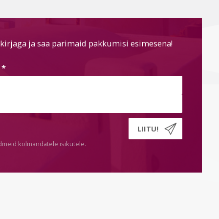
kirjaga ja saa parimaid pakkumisi esimesena!
s
*
dmeid kolmandatele isikutele.