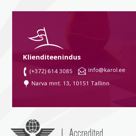
Klienditeenindus
 info@karol.ee
 (+372) 614 3085
 Narva mnt. 13, 10151 Tallinn