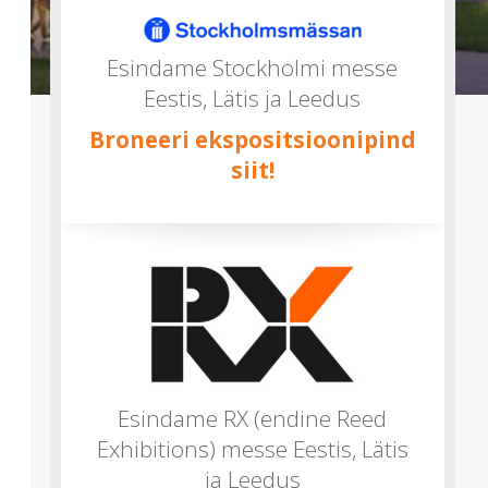
mitu)
Esindame Stockholmi messe
Eestis, Lätis ja Leedus
Broneeri ekspositsioonipind
siit!
Esindame RX (endine Reed
Exhibitions) messe Eestis, Lätis
ja Leedus