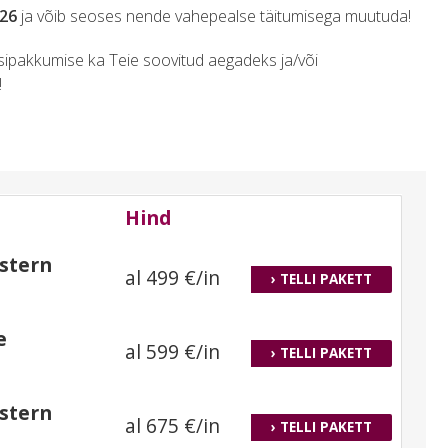
026
ja võib seoses nende vahepealse täitumisega muutuda!
isipakkumise ka Teie soovitud aegadeks ja/või
!
Hind
estern
al 499 €/in
› TELLI PAKETT
e
al 599 €/in
› TELLI PAKETT
estern
al 675 €/in
› TELLI PAKETT