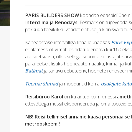
PARIS BUILDERS SHOW
koondab edaspidi ühe nim
Interclima ja Renodays
. Eesmärk on tugevdada se
pakkuda terviklikku vaadet ehituse ja kinnisvara tule
Kaheaastase intervalliga linna lõunaosas
Paris Exp
erialamess oli viimati esindatud enama kui 160 ek
ala spetsialisti, olles sellega suurima külastajate
paralleelselt lisaks hooneautomaatika, kliima- ja 
Batimat
ja tänavu debüteeriv, hoonete renoveeri
Teemarühmad
ja möödunud korra
osalejate kat
Reisibüroo Karol
on ka antud kolmikmessi
ametli
ettevõttega messil eksponeeruda ja oma tooteid es
NB! Reisi tellimisel anname kaasa personaalse l
metrooskeemi!