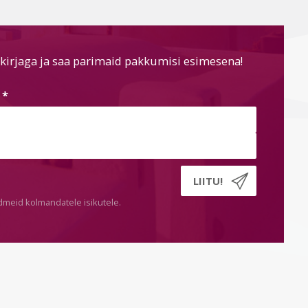
kirjaga ja saa parimaid pakkumisi esimesena!
s
*
dmeid kolmandatele isikutele.