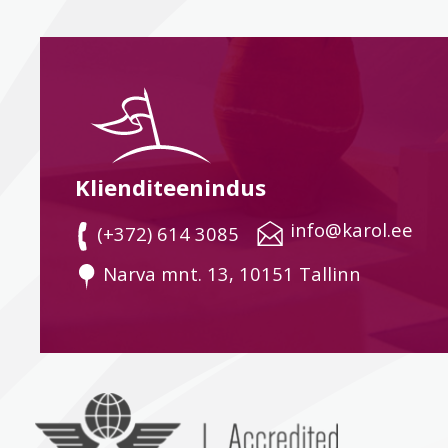
Klienditeenindus
 info@karol.ee
 (+372) 614 3085
 Narva mnt. 13, 10151 Tallinn