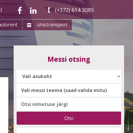
d
(+372) 614 3085
autorent
ühistransport
Messi otsing
Vali
messi
teema
(saad
valida