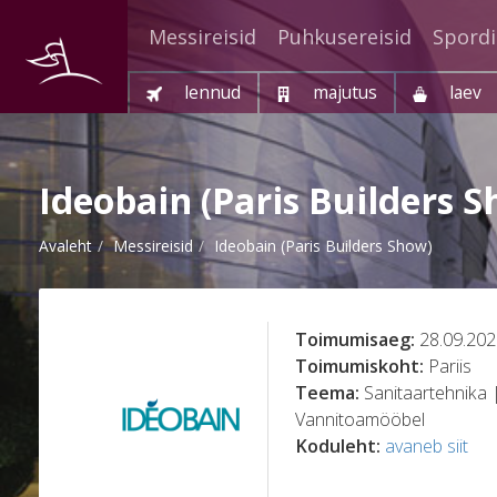
Messireisid
Puhkusereisid
Spordi
lennud
majutus
laev
Ideobain (Paris Builders 
Avaleht
Messireisid
Ideobain (Paris Builders Show)
Toimumisaeg:
28.09.202
Toimumiskoht:
Pariis
Teema:
Sanitaartehnika 
Vannitoamööbel
Koduleht:
avaneb siit