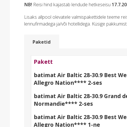
NB!
Reisi hind kajastab lendude hetkeseisu
17.7.2
Lisaks allpool olevatele valmispakettidele teeme re
lennufirmadega ja/või hotellidega. Küsige pakkumist
Paketid
Pakett
batimat Air Baltic 28-30.9 Best W
Allegro Nation**** 2-ses
batimat Air Baltic 28-30.9 Grand d
Normandie**** 2-ses
batimat Air Baltic 28-30.9 Best W
Allegro Nation**** 1-ne