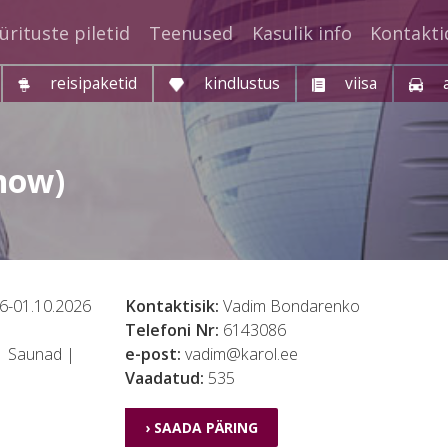
ürituste piletid
Teenused
Kasulik info
Kontakti
reisipaketid
kindlustus
viisa
Show)
6-01.10.2026
Kontaktisik:
Vadim Bondarenko
Telefoni Nr:
6143086
| Saunad |
e-post:
vadim@karol.ee
Vaadatud:
535
› SAADA PÄRING