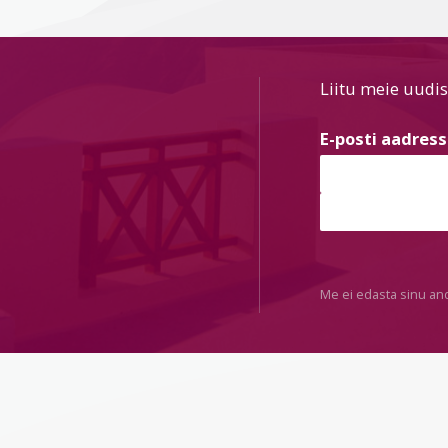
Liitu meie uudis
E-posti aadres
Me ei edasta sinu an