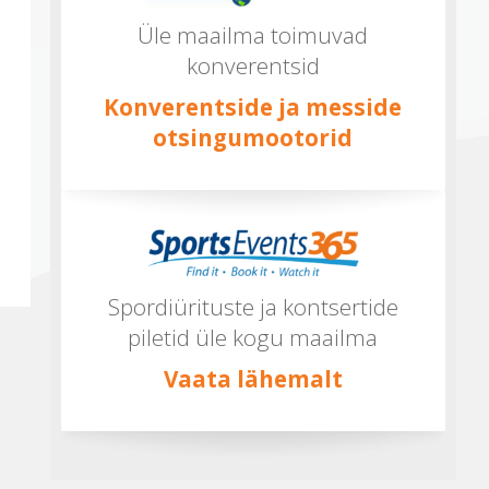
Üle maailma toimuvad
konverentsid
Konverentside ja messide
otsingumootorid
Spordiürituste ja kontsertide
piletid üle kogu maailma
Vaata lähemalt