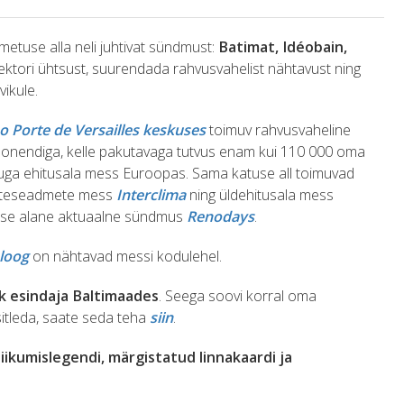
etuse alla neli juhtivat sündmust:
Batimat, Idéobain,
ktori ühtsust, suurendada rahvusvahelist nähtavust ning
vikule.
o Porte de Versailles keskuses
toimuv rahvusvaheline
sponendiga, kelle pakutavaga tutvus enam kui 110 000 oma
 arvuga ehitusala mess Euroopas. Sama katuse all toimuvad
kütteseadmete mess
Interclima
ning üldehitusala mess
mise alane aktuaalne sündmus
Renodays
.
aloog
on nähtavad messi kodulehel.
k esindaja Baltimaades
. Seega soovi korral oma
itleda, saate seda teha
siin
.
iikumislegendi, märgistatud linnakaardi ja