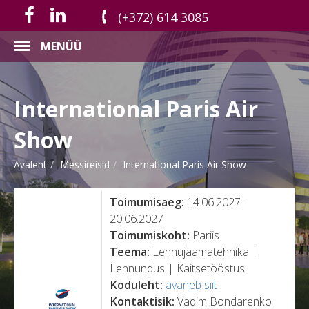
(+372) 614 3085
MENÜÜ
International Paris Air
Show
Avaleht
Messireisid
International Paris Air Show
Toimumisaeg:
14.06.2027-
20.06.2027
Toimumiskoht:
Pariis
Teema:
Lennujaamatehnika |
Lennundus | Kaitsetööstus
Koduleht:
avaneb siit
Kontaktisik:
Vadim Bondarenko