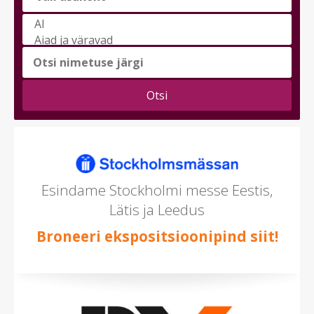
Vali
messi
teema
(saad
valida
mitu)
Esindame Stockholmi messe Eestis,
Lätis ja Leedus
Broneeri ekspositsioonipind siit!