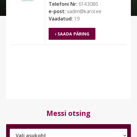
Telefoni Nr:
6143086
e-post:
vadim@karol.ee
Vaadatud:
19
› SAADA PÄRING
Messi otsing