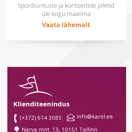
Spordiürituste ja kontsertide piletid
üle kogu maailma
Vaata lähemalt
Klienditeenindus
 info@karol.ee
 (+372) 614 3085
 Narva mnt. 13, 10151 Tallinn