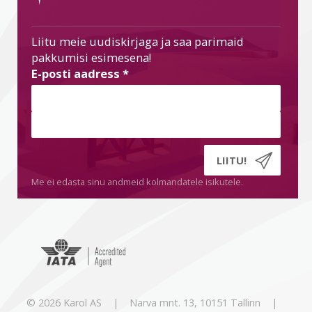
Liitu meie uudiskirjaga ja saa parimaid
pakkumisi esimesena!
E-posti aadress
*
Me ei edasta sinu andmeid kolmandatele isikutele.
© 2026 Karol AS | Narva mnt. 13, 10151 Tallinn |