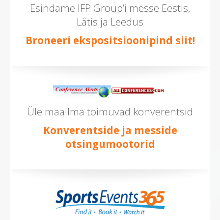
Esindame IFP Group’i messe Eestis,
Lätis ja Leedus
Broneeri ekspositsioonipind siit!
Üle maailma toimuvad konverentsid
Konverentside ja messide
otsingumootorid