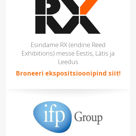
Esindame RX (endine Reed
Exhibitions) messe Eestis, Lätis ja
Leedus
Broneeri ekspositsioonipind siit!