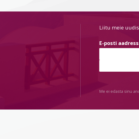
Liitu meie uudis
E-posti aadres
Me ei edasta sinu an