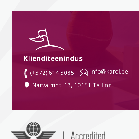
Klienditeenindus
 info@karol.ee
 (+372) 614 3085
 Narva mnt. 13, 10151 Tallinn