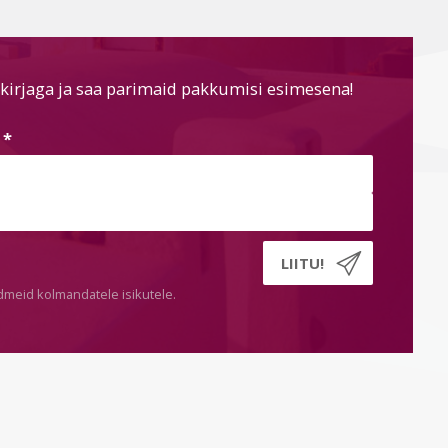
kirjaga ja saa parimaid pakkumisi esimesena!
s
*
dmeid kolmandatele isikutele.