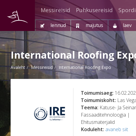
Messireisid
Puhkusereisid
Spordi
lennud
majutus
laev
International Roofing Exp
Avaleht
Messireisid
International Roofing Expo
Toimumisaeg:
16.02.202
Toimumiskoht:
Las Veg
Teema:
Katuse- Ja Seinam
Fassaaditehnoloogia |
Ehitusmaterjalid
Koduleht:
avaneb siit