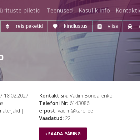
ürituste piletid
Teenused
Kasulik info
Kontakti
reisipaketid
kindlustus
viisa
o
7-18.02.2027
Kontaktisik:
Vadim Bondarenko
as
Telefoni Nr:
6143086
aterjalid |
e-post:
vadim@karol.ee
Vaadatud:
22
› SAADA PÄRING