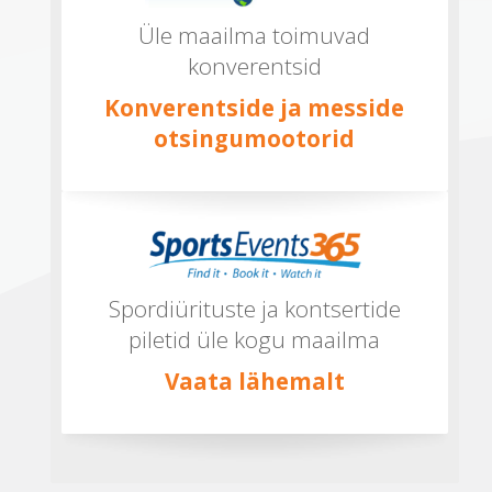
Üle maailma toimuvad
konverentsid
Konverentside ja messide
otsingumootorid
Spordiürituste ja kontsertide
piletid üle kogu maailma
Vaata lähemalt