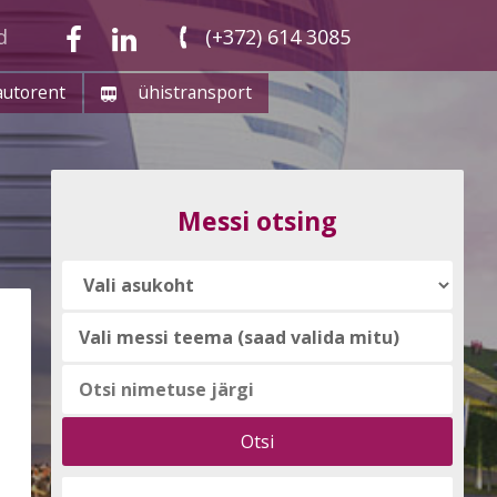
d
(+372) 614 3085
autorent
ühistransport
Messi otsing
Vali
messi
teema
(saad
valida