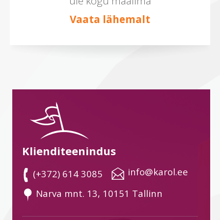
üle kogu maailma
Vaata lähemalt
Klienditeenindus
 info@karol.ee
 (+372) 614 3085
 Narva mnt. 13, 10151 Tallinn