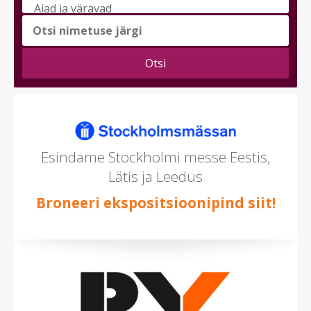
messi
teema
(saad
valida
mitu)
Esindame Stockholmi messe Eestis,
Lätis ja Leedus
Broneeri ekspositsioonipind siit!