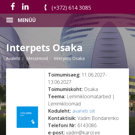
(+372) 614 3085
MENÜÜ
Interpets Osaka
Avaleht
Messireisid
Interpets Osaka
Toimumisaeg:
11.06.2027-
13.06.2027
Toimumiskoht:
Osaka
Teema:
Lemmikloomatarbed |
Lemmikloomad
Koduleht:
avaneb siit
Kontaktisik:
Vadim Bondarenko
Telefoni Nr:
6143086
e-post:
vadim@karol.ee