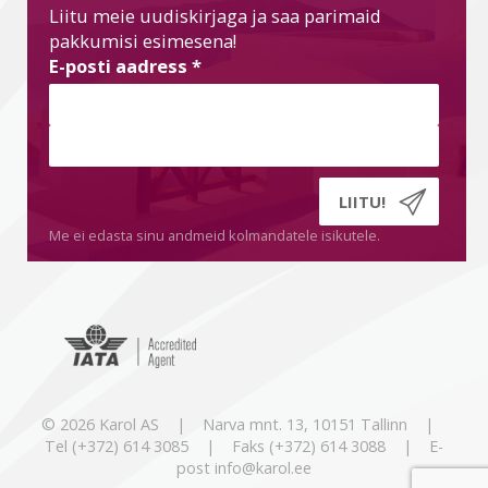
Liitu meie uudiskirjaga ja saa parimaid
pakkumisi esimesena!
E-posti aadress
*
Me ei edasta sinu andmeid kolmandatele isikutele.
© 2026 Karol AS | Narva mnt. 13, 10151 Tallinn |
Tel (+372) 614 3085 | Faks (+372) 614 3088 | E-
post info@karol.ee