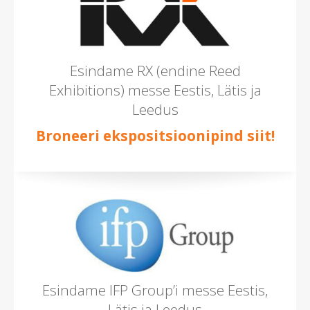
Esindame RX (endine Reed
Exhibitions) messe Eestis, Lätis ja
Leedus
Broneeri ekspositsioonipind siit!
Esindame IFP Group’i messe Eestis,
Lätis ja Leedus