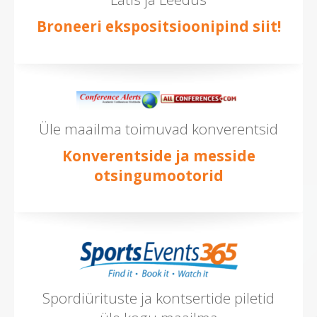
Broneeri ekspositsioonipind siit!
Üle maailma toimuvad konverentsid
Konverentside ja messide
otsingumootorid
Spordiürituste ja kontsertide piletid