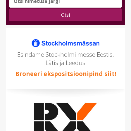
teema
(saad
valida
mitu)
Esindame Stockholmi messe Eestis,
Lätis ja Leedus
Broneeri ekspositsioonipind siit!