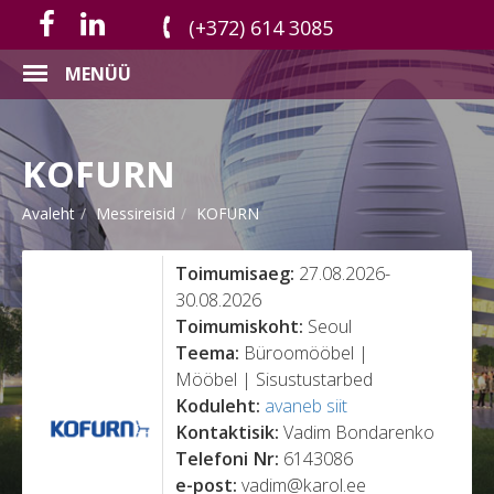
(+372) 614 3085
MENÜÜ
KOFURN
Avaleht
Messireisid
KOFURN
Toimumisaeg:
27.08.2026-
30.08.2026
Toimumiskoht:
Seoul
Teema:
Büroomööbel |
Mööbel | Sisustustarbed
Koduleht:
avaneb siit
Kontaktisik:
Vadim Bondarenko
Telefoni Nr:
6143086
e-post:
vadim@karol.ee