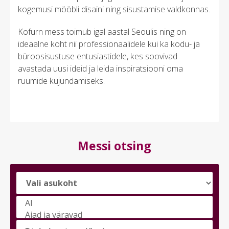
kogemusi mööbli disaini ning sisustamise valdkonnas.
Kofurn mess toimub igal aastal Seoulis ning on
ideaalne koht nii professionaalidele kui ka kodu- ja
büroosisustuse entusiastidele, kes soovivad
avastada uusi ideid ja leida inspiratsiooni oma
ruumide kujundamiseks.
Messi otsing
Vali
messi