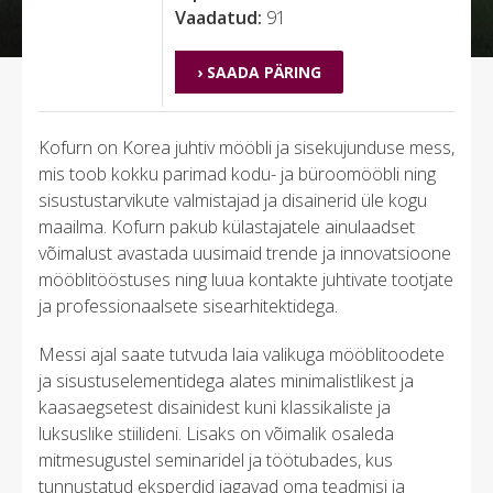
Vaadatud:
91
› SAADA PÄRING
Kofurn on Korea juhtiv mööbli ja sisekujunduse mess,
mis toob kokku parimad kodu- ja büroomööbli ning
sisustustarvikute valmistajad ja disainerid üle kogu
maailma. Kofurn pakub külastajatele ainulaadset
võimalust avastada uusimaid trende ja innovatsioone
mööblitööstuses ning luua kontakte juhtivate tootjate
ja professionaalsete sisearhitektidega.
Messi ajal saate tutvuda laia valikuga mööblitoodete
ja sisustuselementidega alates minimalistlikest ja
kaasaegsetest disainidest kuni klassikaliste ja
luksuslike stiilideni. Lisaks on võimalik osaleda
mitmesugustel seminaridel ja töötubades, kus
tunnustatud eksperdid jagavad oma teadmisi ja