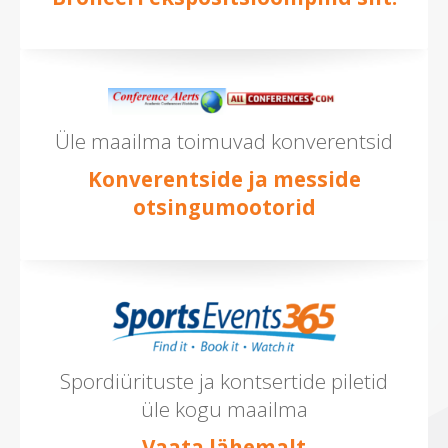
Üle maailma toimuvad konverentsid
Konverentside ja messide
otsingumootorid
Spordiürituste ja kontsertide piletid
üle kogu maailma
Vaata lähemalt