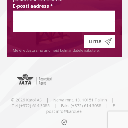
E-posti aadress
*
Me ei edasta sinu andmeid kolmandatele isikutele.
© 2026 Karol AS | Narva mnt. 13, 10151 Tallinn |
Tel (+372) 614 3085 | Faks (+372) 614 3088 | E-
post info@karol.ee