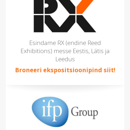
Esindame RX (endine Reed
Exhibitions) messe Eestis, Lätis ja
Leedus
Broneeri ekspositsioonipind siit!