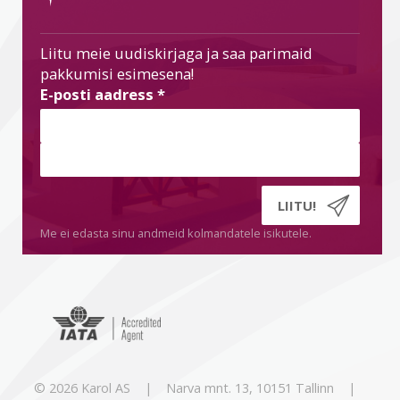
Liitu meie uudiskirjaga ja saa parimaid
pakkumisi esimesena!
E-posti aadress
*
Me ei edasta sinu andmeid kolmandatele isikutele.
© 2026 Karol AS | Narva mnt. 13, 10151 Tallinn |