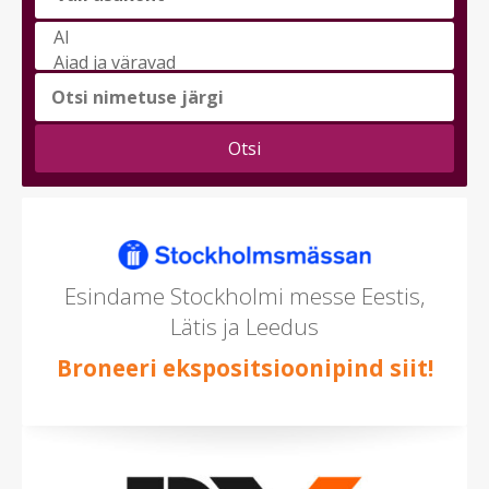
Vali
messi
teema
(saad
valida
mitu)
Esindame Stockholmi messe Eestis,
Lätis ja Leedus
Broneeri ekspositsioonipind siit!