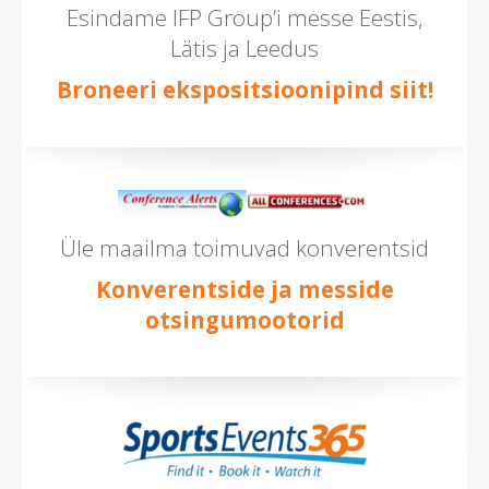
Esindame IFP Group’i messe Eestis,
Lätis ja Leedus
Broneeri ekspositsioonipind siit!
Üle maailma toimuvad konverentsid
Konverentside ja messide
otsingumootorid