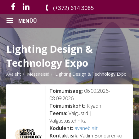
(+372) 614 3085
MENÜÜ
Lighting Design &
Technology Expo
Avaleht
Messireisid
Lighting Design & Technology Expo
Toimumisaeg:
06.09.2026-
08.09.2026
Toimumiskoht:
Riyadh
Teema:
Valgustid |
Valgustustehnika
Koduleht:
avaneb siit
Kontaktisik:
Vadim Bondarenko