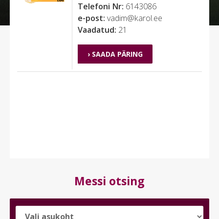
Telefoni Nr:
6143086
e-post:
vadim@karol.ee
Vaadatud:
21
› SAADA PÄRING
Messi otsing