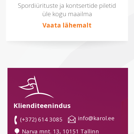
Spordiürituste ja kontsertide piletid
üle kogu maailma
Vaata lähemalt
Klienditeenindus
 info@karol.ee
 (+372) 614 3085
 Narva mnt. 13, 10151 Tallinn