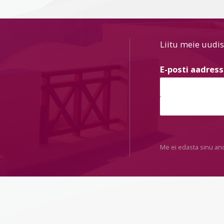
Liitu meie uudis
E-posti aadres
Me ei edasta sinu an