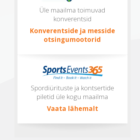
Üle maailma toimuvad
konverentsid
Konverentside ja messide
otsingumootorid
Spordiürituste ja kontsertide
piletid üle kogu maailma
Vaata lähemalt