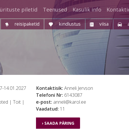
ürituste piletid
Teenused
Kasulik info
Kontakti
reisipaketid
kindlustus
viisa
7-14.01.2027
Kontaktisik:
Anneli Jervson
Telefoni Nr:
6143087
ted | Toit |
e-post:
anneli@karol.ee
Vaadatud:
11
› SAADA PÄRING