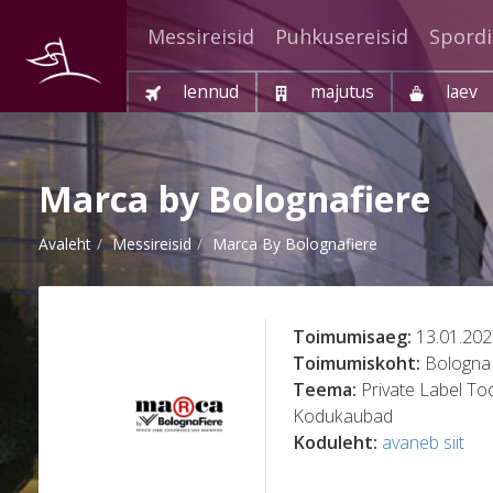
Messireisid
Puhkusereisid
Spordi
lennud
majutus
laev
Marca by Bolognafiere
Avaleht
Messireisid
Marca By Bolognafiere
Toimumisaeg:
13.01.202
Toimumiskoht:
Bologna
Teema:
Private Label Too
Kodukaubad
Koduleht:
avaneb siit