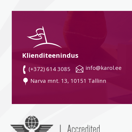
Klienditeenindus
 info@karol.ee
 (+372) 614 3085
 Narva mnt. 13, 10151 Tallinn