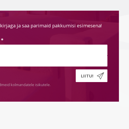
kirjaga ja saa parimaid pakkumisi esimesena!
s
*
dmeid kolmandatele isikutele.