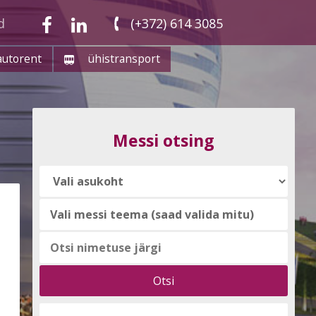
d
(+372) 614 3085
autorent
ühistransport
Messi otsing
Vali
messi
teema
(saad
valida