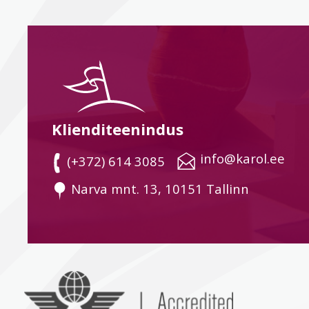
Klienditeenindus
 info@karol.ee
 (+372) 614 3085
 Narva mnt. 13, 10151 Tallinn