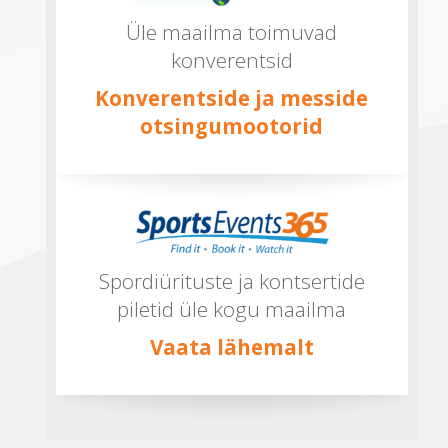
Üle maailma toimuvad
konverentsid
Konverentside ja messide
otsingumootorid
Spordiürituste ja kontsertide
piletid üle kogu maailma
Vaata lähemalt