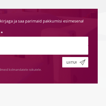
kirjaga ja saa parimaid pakkumisi esimesena!
s
*
dmeid kolmandatele isikutele.