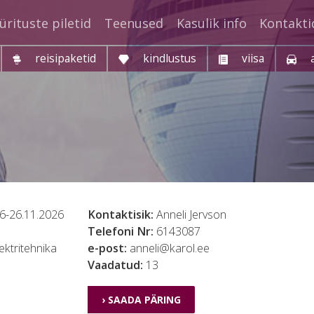
ürituste piletid
Teenused
Kasulik info
Kontakti
reisipaketid
kindlustus
viisa
6-26.11.2026
Kontaktisik:
Anneli Jervson
Telefoni Nr:
6143087
ektritehnika
e-post:
anneli@karol.ee
Vaadatud:
13
› SAADA PÄRING