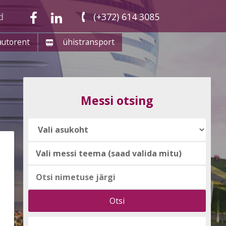
d
(+372) 614 3085
autorent
ühistransport
Messi otsing
Vali
messi
teema
(saad
valida