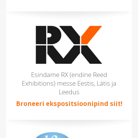
Esindame RX (endine Reed
Exhibitions) messe Eestis, Lätis ja
Leedus
Broneeri ekspositsioonipind siit!