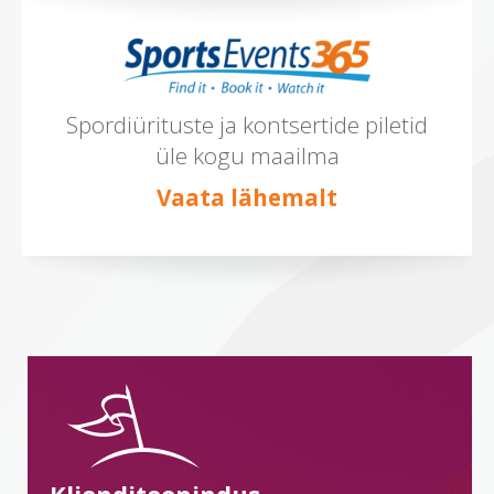
Spordiürituste ja kontsertide piletid
üle kogu maailma
Vaata lähemalt
Klienditeenindus