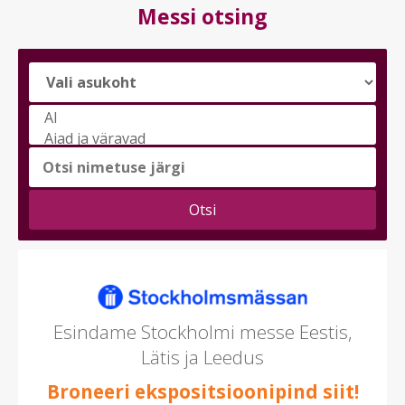
Messi otsing
Vali
messi
teema
(saad
valida
mitu)
Esindame Stockholmi messe Eestis,
Lätis ja Leedus
Broneeri ekspositsioonipind siit!