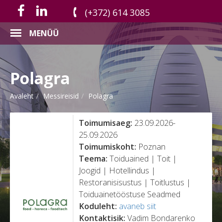
(+372) 614 3085
MENÜÜ
Polagra
Avaleht
Messireisid
Polagra
Toimumisaeg:
23.09.2026-
25.09.2026
Toimumiskoht:
Poznan
Teema:
Toiduained | Toit |
Joogid | Hotellindus |
Restoranisisustus | Toitlustus |
Toiduainetööstuse Seadmed
Koduleht:
avaneb siit
Kontaktisik:
Vadim Bondarenko