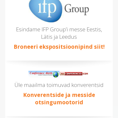
Esindame IFP Group’i messe Eestis,
Lätis ja Leedus
Broneeri ekspositsioonipind siit!
Üle maailma toimuvad konverentsid
Konverentside ja messide
otsingumootorid