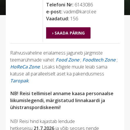
Telefoni Nr:
6143086
e-post:
vadim@karol.ee
Vaadatud:
156
› SAADA PÄRING
Rahvusvaheline erialamess jaguneb järgmiste
teemarühmade vahel:
Food Zone
;
Foodtech Zone
;
HoReCa Zone
. Lisaks kõigele muule leiab sama
katuse all paralleelselt aset ka pakendusmess
Taropak
.
NB! Reisi tellimisel anname kaasa personaalse
liikumislegendi, märgistatud linnakaardi ja
ühistranspordiskeemi!
NB! Reisi hind kajastab lendude
hetkeseisu
21.7.2026
ja võib seoses nende