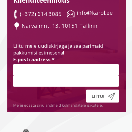
 info@karol.ee
 (+372) 614 3085
 Narva mnt. 13, 10151 Tallinn
Liitu meie uudiskirjaga ja saa parimaid
pakkumisi esimesena!
E-posti aadress
*
Me ei edasta sinu andmeid kolmandatele isikutele.