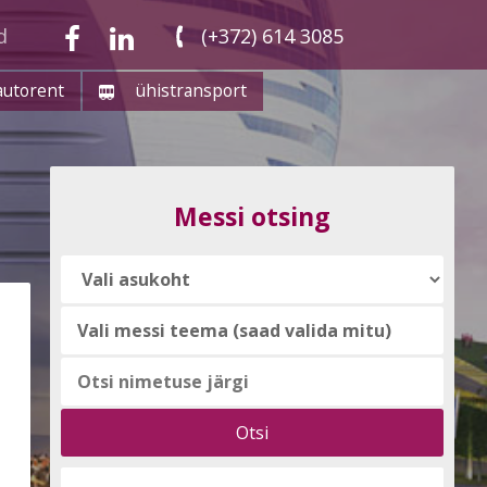
d
(+372) 614 3085
autorent
ühistransport
Messi otsing
Vali
messi
teema
(saad
valida