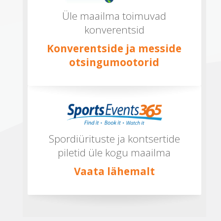
Üle maailma toimuvad
konverentsid
Konverentside ja messide
otsingumootorid
Spordiürituste ja kontsertide
piletid üle kogu maailma
Vaata lähemalt