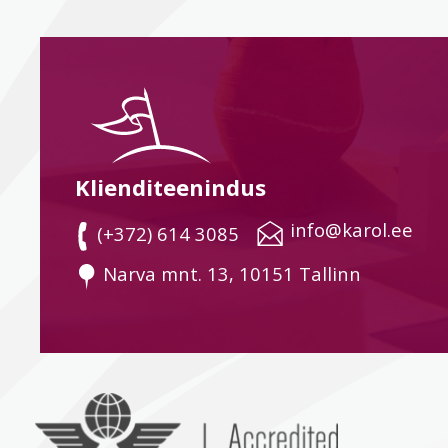
Klienditeenindus
 info@karol.ee
 (+372) 614 3085
 Narva mnt. 13, 10151 Tallinn