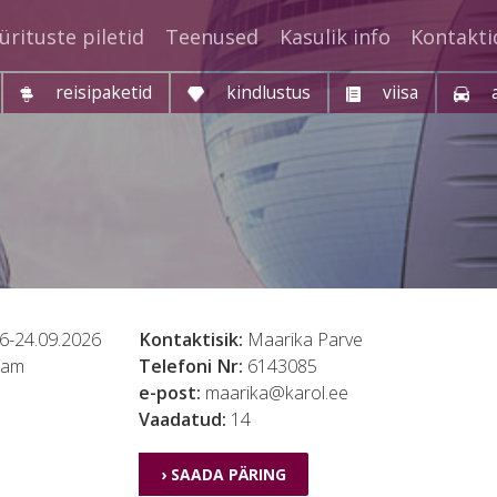
ürituste piletid
Teenused
Kasulik info
Kontakti
reisipaketid
kindlustus
viisa
6-24.09.2026
Kontaktisik:
Maarika Parve
ham
Telefoni Nr:
6143085
e-post:
maarika@karol.ee
Vaadatud:
14
› SAADA PÄRING