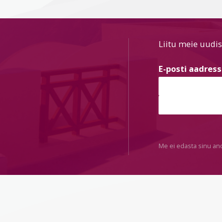
Liitu meie uudis
E-posti aadres
Me ei edasta sinu an