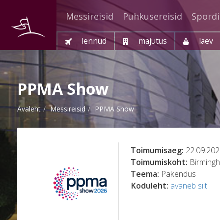
Messireisid
Puhkusereisid
Spordi
lennud
majutus
laev
PPMA Show
Avaleht
Messireisid
PPMA Show
Toimumisaeg:
22.09.202
Toimumiskoht:
Birming
Teema:
Pakendus
Koduleht:
avaneb siit