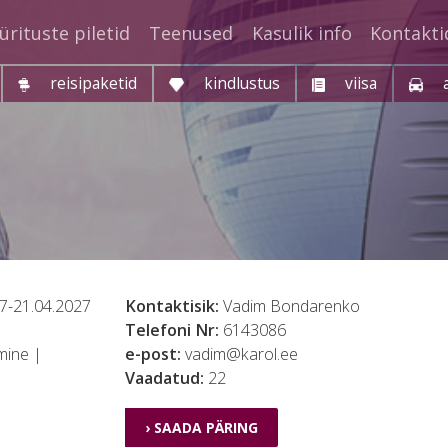
ürituste piletid
Teenused
Kasulik info
Kontakti
reisipaketid
kindlustus
viisa
7-21.04.2027
Kontaktisik:
Vadim Bondarenko
Telefoni Nr:
6143086
mine |
e-post:
vadim@karol.ee
Vaadatud:
22
› SAADA PÄRING