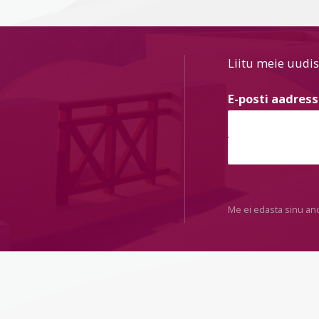
Liitu meie uudis
E-posti aadres
Me ei edasta sinu an