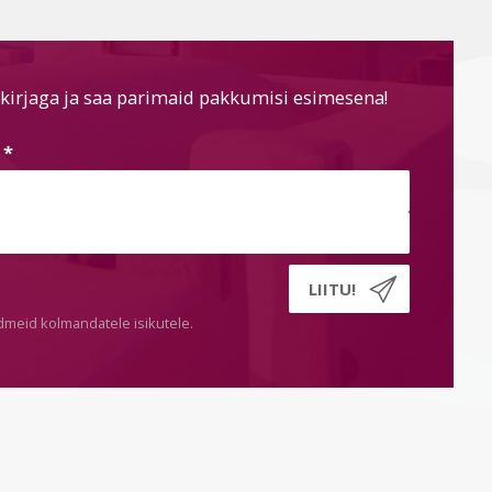
kirjaga ja saa parimaid pakkumisi esimesena!
s
*
dmeid kolmandatele isikutele.