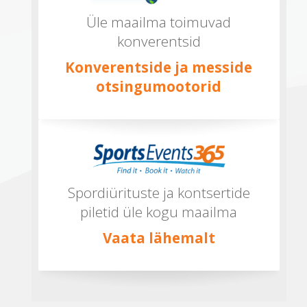
Üle maailma toimuvad
konverentsid
Konverentside ja messide
otsingumootorid
Spordiürituste ja kontsertide
piletid üle kogu maailma
Vaata lähemalt