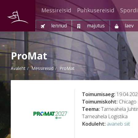
Messireisid
Puhkusereisid
Spordi
lennud
majutus
laev
ProMat
Avaleht
Messireisid
ProMat
Toimumisaeg:
19.04.202
Toimumiskoht:
Chicago
Teema:
Tarneahela Juhti
Tarneahela Logistika
Koduleht:
avaneb siit