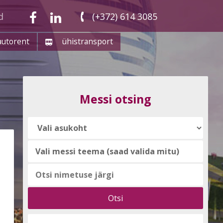
d
(+372) 614 3085
autorent
ühistransport
Messi otsing
Vali
messi
teema
(saad
valida