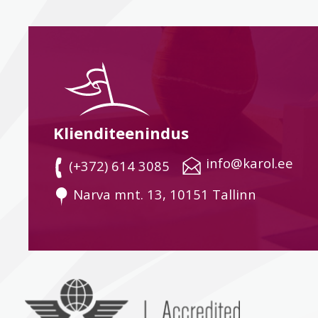
Klienditeenindus
 info@karol.ee
 (+372) 614 3085
 Narva mnt. 13, 10151 Tallinn