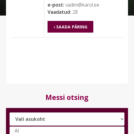
e-post:
vadim@karol.ee
Vaadatud:
28
› SAADA PÄRING
Messi otsing
Vali