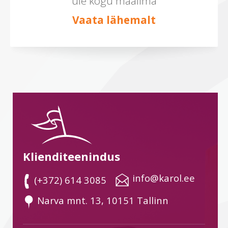
üle kogu maailma
Vaata lähemalt
Klienditeenindus
 info@karol.ee
 (+372) 614 3085
 Narva mnt. 13, 10151 Tallinn