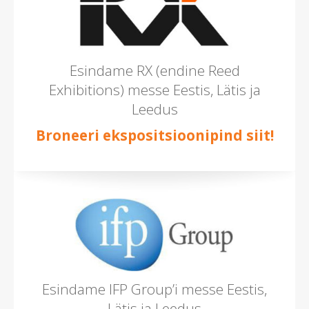
Esindame RX (endine Reed
Exhibitions) messe Eestis, Lätis ja
Leedus
Broneeri ekspositsioonipind siit!
Esindame IFP Group’i messe Eestis,
Lätis ja Leedus