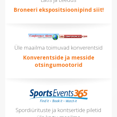
Broneeri ekspositsioonipind siit!
Üle maailma toimuvad konverentsid
Konverentside ja messide
otsingumootorid
Spordiürituste ja kontsertide piletid