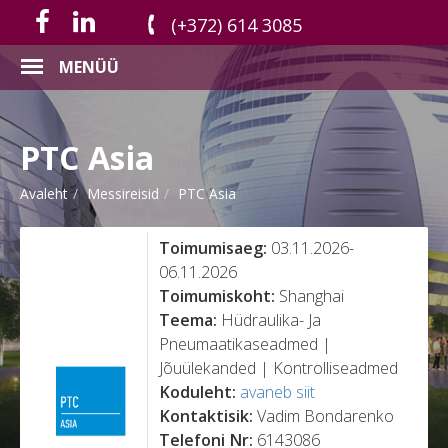
(+372) 614 3085
MENÜÜ
PTC Asia
Avaleht
Messireisid
PTC Asia
Toimumisaeg:
03.11.2026-
06.11.2026
Toimumiskoht:
Shanghai
Teema:
Hüdraulika- Ja
Pneumaatikaseadmed |
Jõuülekanded | Kontrolliseadmed
Koduleht:
avaneb siit
Kontaktisik:
Vadim Bondarenko
Telefoni Nr:
6143086