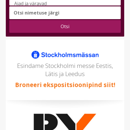
messi
teema
(saad
valida
mitu)
Esindame Stockholmi messe Eestis,
Lätis ja Leedus
Broneeri ekspositsioonipind siit!