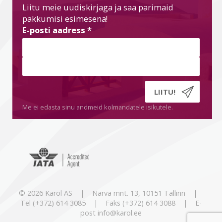
Liitu meie uudiskirjaga ja saa parimaid
pakkumisi esimesena!
E-posti aadress
*
Me ei edasta sinu andmeid kolmandatele isikutele.
© 2026 Karol AS | Narva mnt. 13, 10151 Tallinn |
Tel (+372) 614 3085 | Faks (+372) 614 3088 | E-
post info@karol.ee