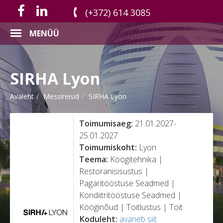
(+372) 614 3085
MENÜÜ
SIRHA Lyon
Avaleht
Messireisid
SIRHA Lyon
Toimumisaeg:
21.01.2027-
25.01.2027
Toimumiskoht:
Lyon
Teema:
Köögitehnika |
Restoranisisustus |
Pagaritööstuse Seadmed |
Kondiitritööstuse Seadmed |
Kööginõud | Toitlustus | Toit
Koduleht:
avaneb siit