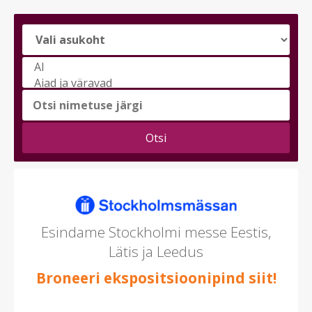
Vali
messi
teema
(saad
valida
mitu)
Esindame Stockholmi messe Eestis,
Lätis ja Leedus
Broneeri ekspositsioonipind siit!