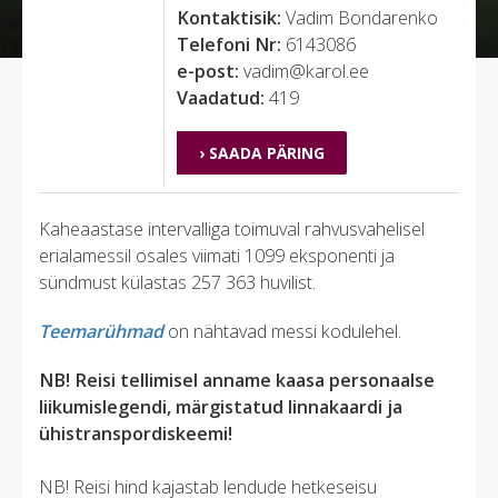
Kontaktisik:
Vadim Bondarenko
Telefoni Nr:
6143086
e-post:
vadim@karol.ee
Vaadatud:
419
› SAADA PÄRING
Kaheaastase intervalliga toimuval rahvusvahelisel
erialamessil osales viimati 1099 eksponenti ja
sündmust külastas 257 363 huvilist.
Teemarühmad
on nähtavad messi kodulehel.
NB! Reisi tellimisel anname kaasa personaalse
liikumislegendi, märgistatud linnakaardi ja
ühistranspordiskeemi!
NB! Reisi hind kajastab lendude hetkeseisu