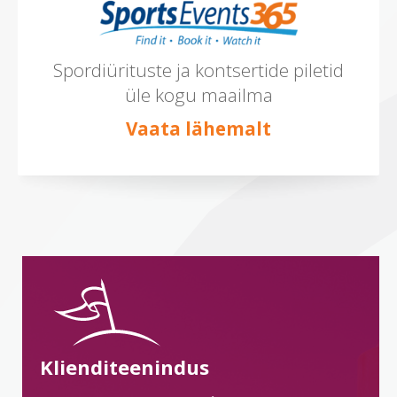
Spordiürituste ja kontsertide piletid
üle kogu maailma
Vaata lähemalt
Klienditeenindus