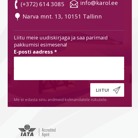
 info@karol.ee
 (+372) 614 3085
 Narva mnt. 13, 10151 Tallinn
Liitu meie uudiskirjaga ja saa parimaid
pakkumisi esimesena!
E-posti aadress
*
Me ei edasta sinu andmeid kolmandatele isikutele.