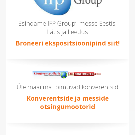
Esindame IFP Group’i messe Eestis,
Lätis ja Leedus
Broneeri ekspositsioonipind siit!
Üle maailma toimuvad konverentsid
Konverentside ja messide
otsingumootorid