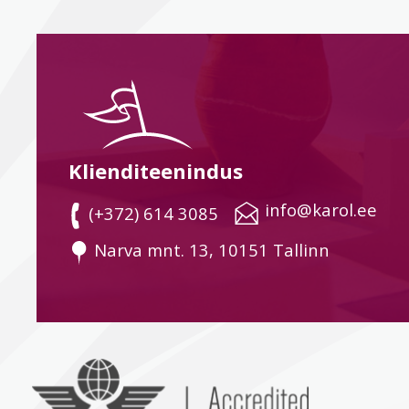
Klienditeenindus
 info@karol.ee
 (+372) 614 3085
 Narva mnt. 13, 10151 Tallinn