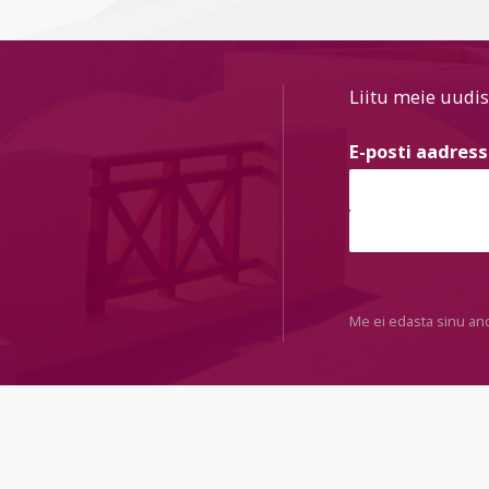
Liitu meie uudis
E-posti aadres
Me ei edasta sinu an