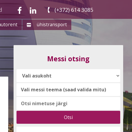
d
(+372) 614 3085
autorent
ühistransport
Messi otsing
Vali
messi
teema
(saad
valida