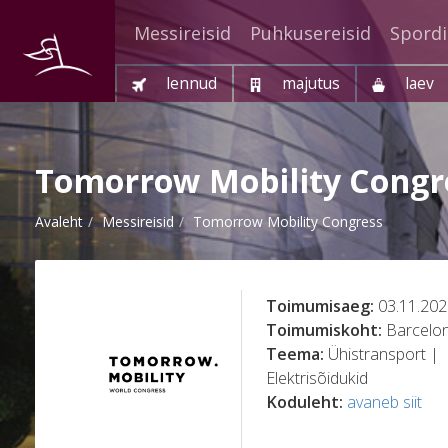
Messireisid
Puhkusereisid
Spordi
lennud
majutus
laev
Tomorrow Mobility Congr
Avaleht
Messireisid
Tomorrow Mobility Congress
Toimumisaeg:
03.11.202
Toimumiskoht:
Barcelo
Teema:
Ühistransport |
Elektrisõidukid
Koduleht:
avaneb siit