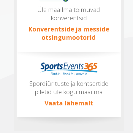
Üle maailma toimuvad
konverentsid
Konverentside ja messide
otsingumootorid
Spordiürituste ja kontsertide
piletid üle kogu maailma
Vaata lähemalt