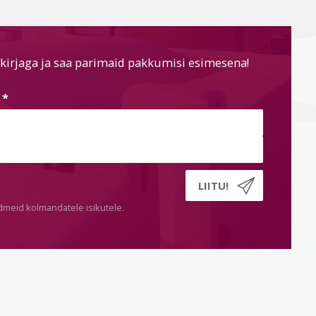
kirjaga ja saa parimaid pakkumisi esimesena!
s
*
dmeid kolmandatele isikutele.