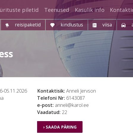
ürituste piletid
Teenused
Kasulik info
Kontakti
reisipaketid
kindlustus
viisa
ess
6-05.11.2026
Kontaktisik:
Anneli Jervson
na
Telefoni Nr:
6143087
e-post:
anneli@karol.ee
Vaadatud:
22
› SAADA PÄRING