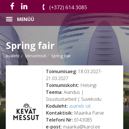
(+372) 614 3085
MENÜÜ
Spring fair
Avaleht
Messireisid
Spring Fair
Toimumisaeg:
18.03.2027-
21.03.2027
Toimumiskoht:
Helsingi
Teema:
Aiandus |
Sisustustarbed | Suvekodu
Koduleht:
avaneb siit
Kontaktisik:
Maarika Parve
Telefoni Nr:
6143085
e-post:
maarika@karol.ee