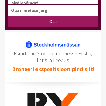
messi
teema
(saad
valida
mitu)
Esindame Stockholmi messe Eestis,
Lätis ja Leedus
Broneeri ekspositsioonipind siit!