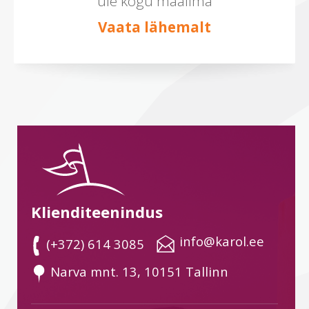
üle kogu maailma
Vaata lähemalt
Klienditeenindus
 info@karol.ee
 (+372) 614 3085
 Narva mnt. 13, 10151 Tallinn