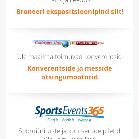
Broneeri ekspositsioonipind siit!
Üle maailma toimuvad konverentsid
Konverentside ja messide
otsingumootorid
Spordiürituste ja kontsertide piletid