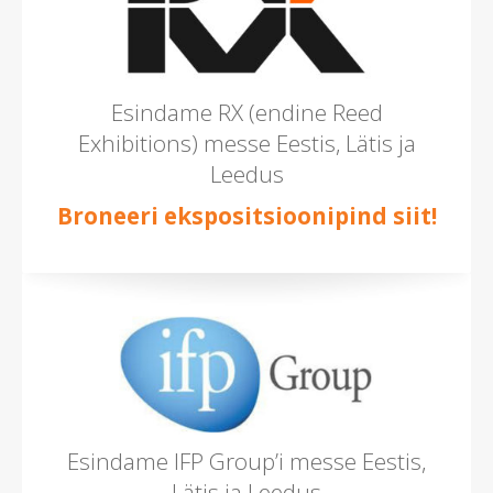
Esindame RX (endine Reed
Exhibitions) messe Eestis, Lätis ja
Leedus
Broneeri ekspositsioonipind siit!
Esindame IFP Group’i messe Eestis,
Lätis ja Leedus