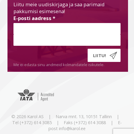
Liitu meie uudiskirjaga ja saa parimaid
pakkumisi esimesena!
E-posti aadress
*
Me ei edasta sinu andmeid kolmandatele isikutele.
© 2026 Karol AS | Narva mnt. 13, 10151 Tallinn |
Tel (+372) 614 3085 | Faks (+372) 614 3088 | E-
post info@karol.ee