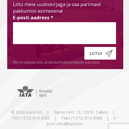
Liitu meie uudiskirjaga ja saa parimaid
pakkumisi esimesena!
E-posti aadress
*
Me ei edasta sinu andmeid kolmandatele isikutele.
© 2026 Karol AS | Narva mnt. 13, 10151 Tallinn |
Tel (+372) 614 3085 | Faks (+372) 614 3088 | E-
post info@karol.ee