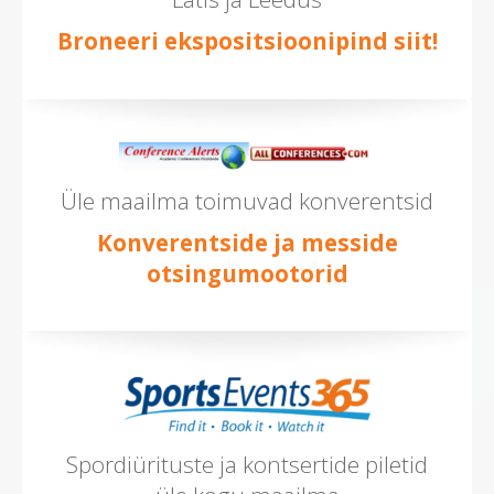
Broneeri ekspositsioonipind siit!
Üle maailma toimuvad konverentsid
Konverentside ja messide
otsingumootorid
Spordiürituste ja kontsertide piletid