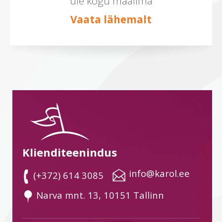
üle kogu maailma
Vaata lähemalt
Klienditeenindus
 info@karol.ee
 (+372) 614 3085
 Narva mnt. 13, 10151 Tallinn