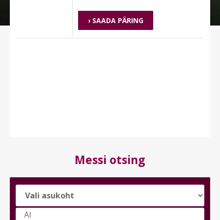
› SAADA PÄRING
Messi otsing
Vali