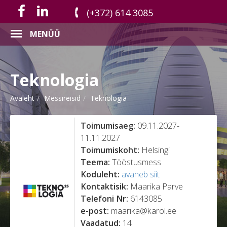
(+372) 614 3085
MENÜÜ
Teknologia
Avaleht
Messireisid
Teknologia
Toimumisaeg:
09.11.2027-
11.11.2027
Toimumiskoht:
Helsingi
Teema:
Tööstusmess
Koduleht:
avaneb siit
Kontaktisik:
Maarika Parve
Telefoni Nr:
6143085
e-post:
maarika@karol.ee
Vaadatud:
14