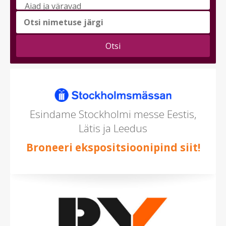
messi
teema
(saad
valida
mitu)
Esindame Stockholmi messe Eestis,
Lätis ja Leedus
Broneeri ekspositsioonipind siit!