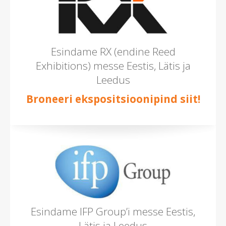
Esindame RX (endine Reed
Exhibitions) messe Eestis, Lätis ja
Leedus
Broneeri ekspositsioonipind siit!
Esindame IFP Group’i messe Eestis,
Lätis ja Leedus