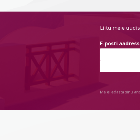
Liitu meie uudis
E-posti aadres
Me ei edasta sinu an