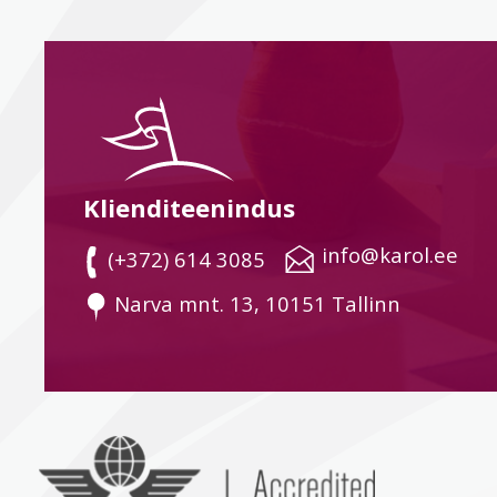
Klienditeenindus
 info@karol.ee
 (+372) 614 3085
 Narva mnt. 13, 10151 Tallinn