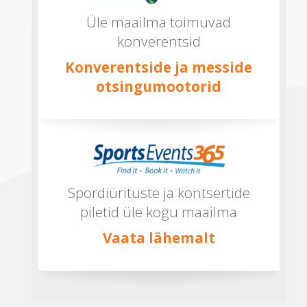
Üle maailma toimuvad
konverentsid
Konverentside ja messide
otsingumootorid
Spordiürituste ja kontsertide
piletid üle kogu maailma
Vaata lähemalt