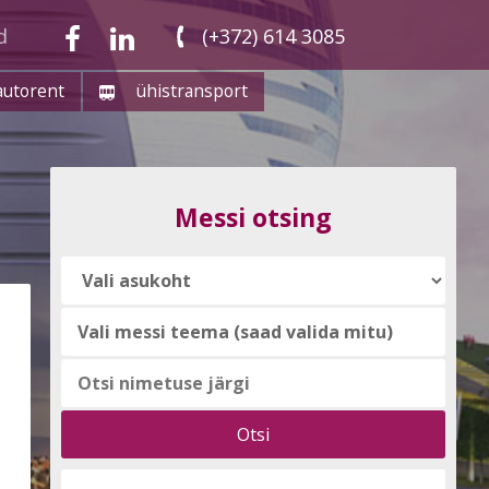
d
(+372) 614 3085
autorent
ühistransport
Messi otsing
Vali
messi
teema
(saad
valida