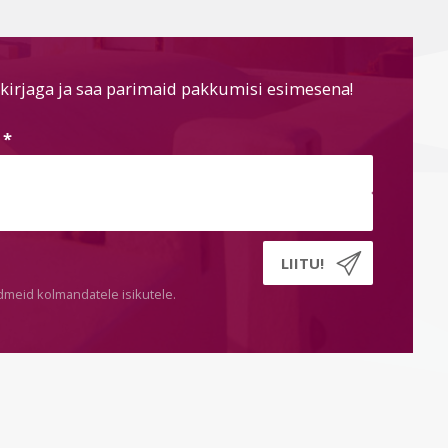
kirjaga ja saa parimaid pakkumisi esimesena!
s
*
dmeid kolmandatele isikutele.