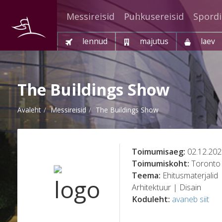
Messireisid
Puhkusereisid
Spordi
lennud
majutus
laev
The Buildings Show
Avaleht
Messireisid
The Buildings Show
Toimumisaeg:
02.12.202
Toimumiskoht:
Toronto
Teema:
Ehitusmaterjalid 
Arhitektuur | Disain
Koduleht:
avaneb siit