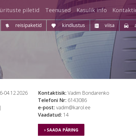
ürituste piletid
Teenused
Kasulik info
Kontakti
reisipaketid
kindlustus
viisa
6-04.12.2026
Kontaktisik:
Vadim Bondarenko
Telefoni Nr:
6143086
|
e-post:
vadim@karol.ee
Vaadatud:
14
› SAADA PÄRING