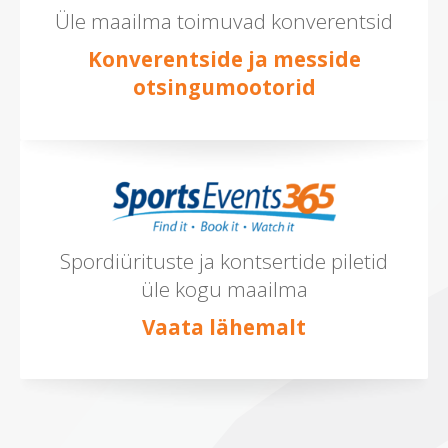
Üle maailma toimuvad konverentsid
Konverentside ja messide
otsingumootorid
Spordiürituste ja kontsertide piletid
üle kogu maailma
Vaata lähemalt