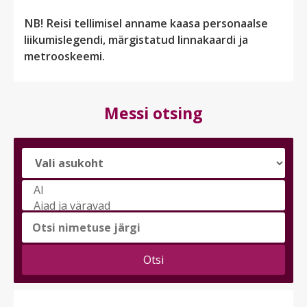
NB! Reisi tellimisel anname kaasa personaalse
liikumislegendi, märgistatud linnakaardi ja
metrooskeemi.
Messi otsing
Vali
messi
teema
(saad
valida