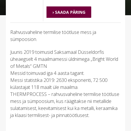
› SAADA PÄRING
Rahvusvaheline termilise töötluse mess ja
sümpoosion.
Juunis 2019 toimusid Saksamaal Düsseldorfis
üheaegselt 4 maailmamessi üldnimega „Bright World
of Metals“ GMTN
Messid toimuvad iga 4 aasta tagant.
Messi statistika 2019: 2630 eksponenti, 72 500
külastajat 118 maalt üle maailma.
THERMPROCESS – rahvusvaheline termilise töötluse
mess ja sümpoosium, kus räägitakse nii metallide
sulatamisest, keevitamisest kui ka metalli, keraamika
ja klaasi termilisest- ja pinnatöötlusest.