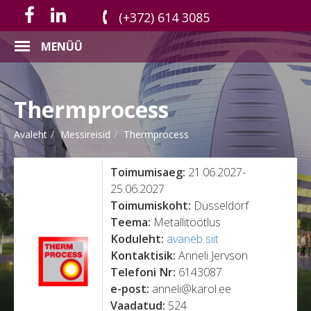
(+372) 614 3085
MENÜÜ
Thermprocess
Avaleht
Messireisid
Thermprocess
Toimumisaeg:
21.06.2027-
25.06.2027
Toimumiskoht:
Düsseldorf
Teema:
Metallitöötlus
Koduleht:
avaneb siit
Kontaktisik:
Anneli Jervson
Telefoni Nr:
6143087
e-post:
anneli@karol.ee
Vaadatud:
524