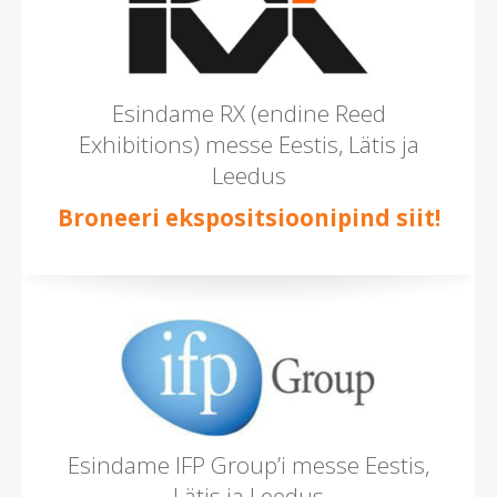
Esindame RX (endine Reed
Exhibitions) messe Eestis, Lätis ja
Leedus
Broneeri ekspositsioonipind siit!
Esindame IFP Group’i messe Eestis,
Lätis ja Leedus