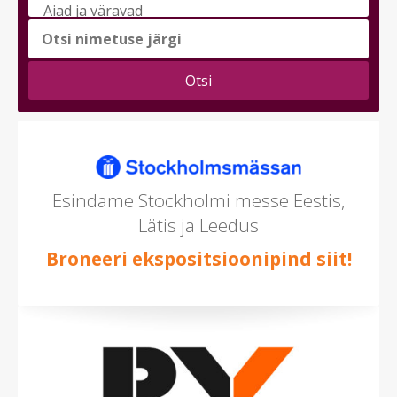
messi
teema
(saad
valida
mitu)
Esindame Stockholmi messe Eestis,
Lätis ja Leedus
Broneeri ekspositsioonipind siit!