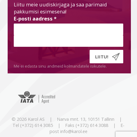
Liitu meie uudiskirjaga ja saa parimaid
pakkumisi esimesena!
E-posti aadress
*
Me ei edasta sinu andmeid kolmandatele isikutele.
© 2026 Karol AS | Narva mnt. 13, 10151 Tallinn |
Tel (+372) 614 3085 | Faks (+372) 614 3088 | E-
post info@karol.ee