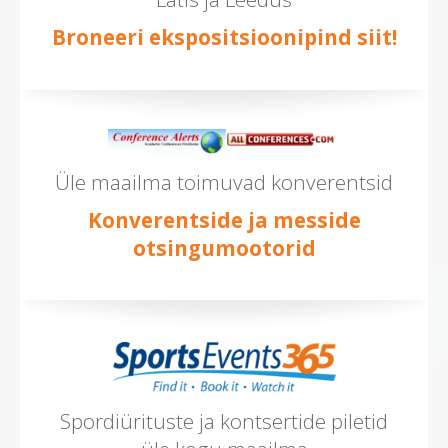
Broneeri ekspositsioonipind siit!
Üle maailma toimuvad konverentsid
Konverentside ja messide
otsingumootorid
Spordiürituste ja kontsertide piletid