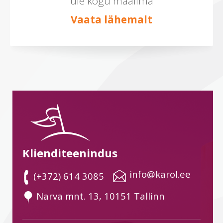
üle kogu maailma
Vaata lähemalt
Klienditeenindus
 info@karol.ee
 (+372) 614 3085
 Narva mnt. 13, 10151 Tallinn