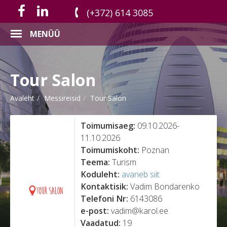
(+372) 614 3085
MENÜÜ
Tour Salon
Avaleht
Messireisid
Tour Salon
Toimumisaeg:
09.10.2026-
11.10.2026
Toimumiskoht:
Poznan
Teema:
Turism
Koduleht:
avaneb siit
Kontaktisik:
Vadim Bondarenko
Telefoni Nr:
6143086
e-post:
vadim@karol.ee
Vaadatud:
19