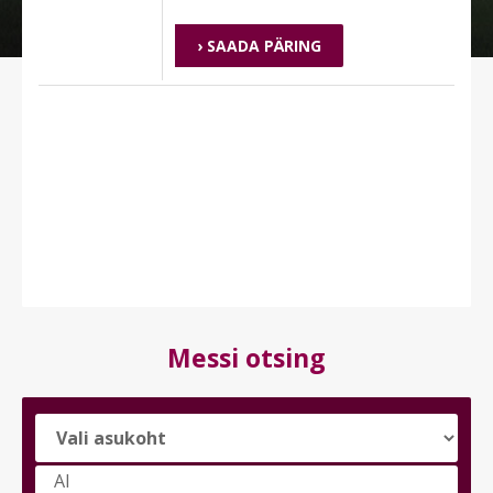
› SAADA PÄRING
Messi otsing
Vali