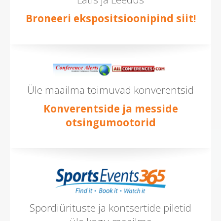
Broneeri ekspositsioonipind siit!
Üle maailma toimuvad konverentsid
Konverentside ja messide
otsingumootorid
Spordiürituste ja kontsertide piletid