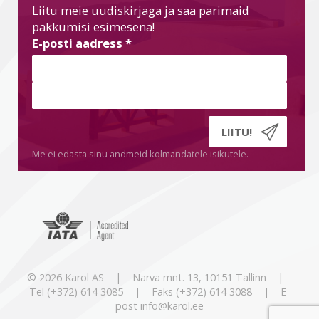
Liitu meie uudiskirjaga ja saa parimaid
pakkumisi esimesena!
E-posti aadress
*
Me ei edasta sinu andmeid kolmandatele isikutele.
© 2026 Karol AS | Narva mnt. 13, 10151 Tallinn |
Tel (+372) 614 3085 | Faks (+372) 614 3088 | E-
post info@karol.ee