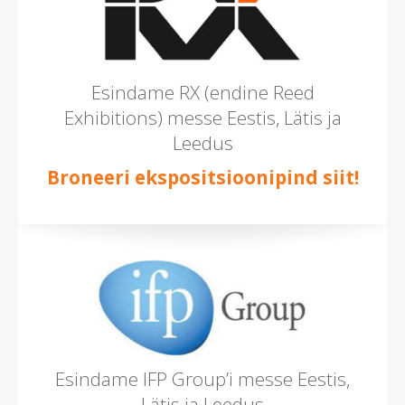
Esindame RX (endine Reed
Exhibitions) messe Eestis, Lätis ja
Leedus
Broneeri ekspositsioonipind siit!
Esindame IFP Group’i messe Eestis,
Lätis ja Leedus