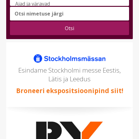
messi
teema
(saad
valida
mitu)
Esindame Stockholmi messe Eestis,
Lätis ja Leedus
Broneeri ekspositsioonipind siit!