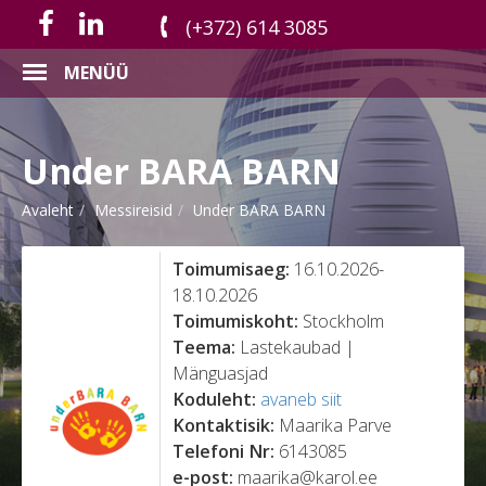
(+372) 614 3085
MENÜÜ
Under BARA BARN
Avaleht
Messireisid
Under BARA BARN
Toimumisaeg:
16.10.2026-
18.10.2026
Toimumiskoht:
Stockholm
Teema:
Lastekaubad |
Mänguasjad
Koduleht:
avaneb siit
Kontaktisik:
Maarika Parve
Telefoni Nr:
6143085
e-post:
maarika@karol.ee