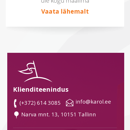
üle kogu maailma
Vaata lähemalt
Klienditeenindus
 info@karol.ee
 (+372) 614 3085
 Narva mnt. 13, 10151 Tallinn