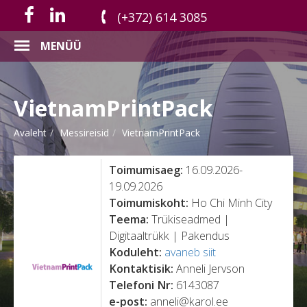
(+372) 614 3085
MENÜÜ
VietnamPrintPack
Avaleht
Messireisid
VietnamPrintPack
Toimumisaeg:
16.09.2026-
19.09.2026
Toimumiskoht:
Ho Chi Minh City
Teema:
Trükiseadmed |
Digitaaltrükk | Pakendus
Koduleht:
avaneb siit
Kontaktisik:
Anneli Jervson
Telefoni Nr:
6143087
e-post:
anneli@karol.ee