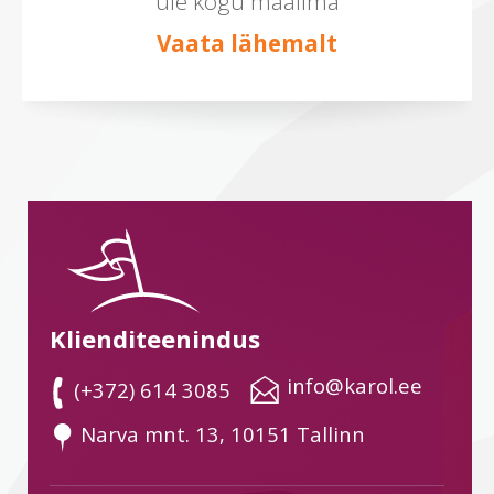
üle kogu maailma
Vaata lähemalt
Klienditeenindus
 info@karol.ee
 (+372) 614 3085
 Narva mnt. 13, 10151 Tallinn