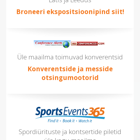
Broneeri ekspositsioonipind siit!
Üle maailma toimuvad konverentsid
Konverentside ja messide
otsingumootorid
Spordiürituste ja kontsertide piletid