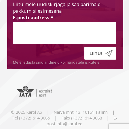
Liitu meie uudiskirjaga ja saa parimaid
pakkumisi esimesena!
E-posti aadress
*
Me ei edasta sinu andmeid kolmandatele isikutele.
© 2026 Karol AS | Narva mnt. 13, 10151 Tallinn |
Tel (+372) 614 3085 | Faks (+372) 614 3088 | E-
post info@karol.ee