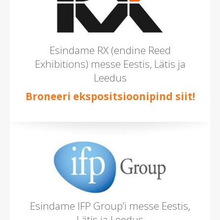
Esindame RX (endine Reed
Exhibitions) messe Eestis, Lätis ja
Leedus
Broneeri ekspositsioonipind siit!
Esindame IFP Group’i messe Eestis,
Lätis ja Leedus