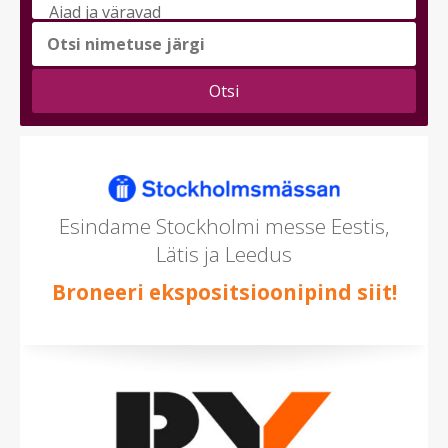
messi
teema
(saad
valida
mitu)
Esindame Stockholmi messe Eestis,
Lätis ja Leedus
Broneeri ekspositsioonipind siit!