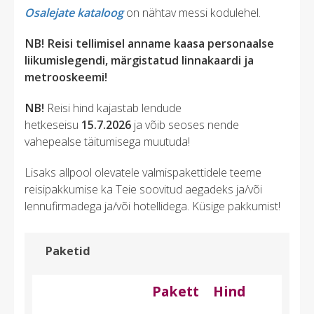
Osalejate kataloog
on nähtav messi kodulehel.
NB! Reisi tellimisel anname kaasa personaalse
liikumislegendi, märgistatud linnakaardi ja
metrooskeemi!
NB!
Reisi hind kajastab lendude
hetkeseisu
15.7.2026
ja võib seoses nende
vahepealse täitumisega muutuda!
Lisaks allpool olevatele valmispakettidele teeme
reisipakkumise ka Teie soovitud aegadeks ja/või
lennufirmadega ja/või hotellidega. Küsige pakkumist!
Paketid
Pakett
Hind