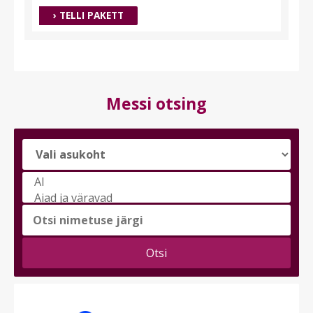
› TELLI PAKETT
Messi otsing
Vali
messi
teema
(saad
valida
mitu)