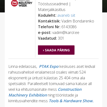
Tööstusseadmed |
Materjalikäsitlus
Koduleht:
avaneb siit
Kontaktisik:
Vadim Bondarenko
Telefoni Nr:
6143086
e-post:
vadim@karol.ee
Vaadatud:
301
› SAADA PÄRING
Linna edelaosas,
PTAK Expo
keskuses aset leidval
rahvusvahelisel erialamessil osales viimati 524
eksponenti ja üritust külastas 25 404 oma ala
spetsialisti. Paralleelselt toimuvad sama katuse all
veel ka ehitusmasinate mess
Construction
Machinery Exhibition
ning tööriistade ja
kinnitusvahendite mess
Tools & Hardware Show.