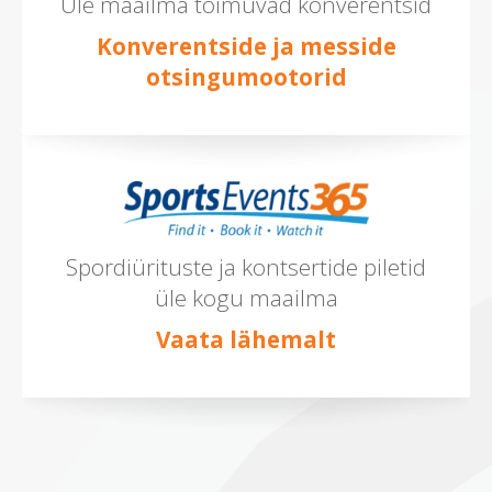
Üle maailma toimuvad konverentsid
Konverentside ja messide
otsingumootorid
Spordiürituste ja kontsertide piletid
üle kogu maailma
Vaata lähemalt