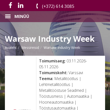
(+372) 614 3085
MENÜÜ
Warsaw Industry Week
Avaleht
Messireisid
Warsaw Industry Week
Toimumisaeg:
03.11.2026-
05.11.2026
Toimumiskoht:
Varssavi
Teema:
Metallitöötlus |
Lehtmetallitöötlus |
Metallitööstuse Seadmed |
Tööstusmess | Automaatika |
Hooneautomaatika |
Tööstusautomaatika |