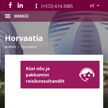
et
(+372) 614 3085
MENÜÜ
Horvaatia
Avaleht
Horvaatia
Küsi nõu ja
pakkumist
reisikonsultandilt