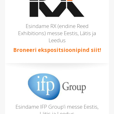
Esindame RX (endine Reed
Exhibitions) messe Eestis, Lätis ja
Leedus
Broneeri ekspositsioonipind siit!
Esindame IFP Group’i messe Eestis,
Lätis ja Leedus