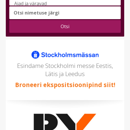
messi
teema
(saad
valida
mitu)
Esindame Stockholmi messe Eestis,
Lätis ja Leedus
Broneeri ekspositsioonipind siit!