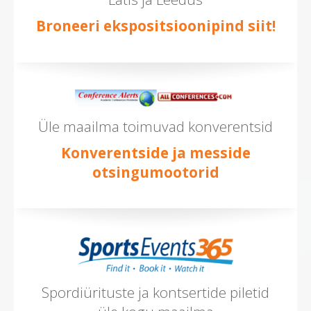
Broneeri ekspositsioonipind siit!
Üle maailma toimuvad konverentsid
Konverentside ja messide
otsingumootorid
Spordiürituste ja kontsertide piletid