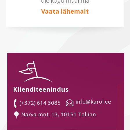
üle kogu maailma
Vaata lähemalt
Klienditeenindus
 info@karol.ee
 (+372) 614 3085
 Narva mnt. 13, 10151 Tallinn