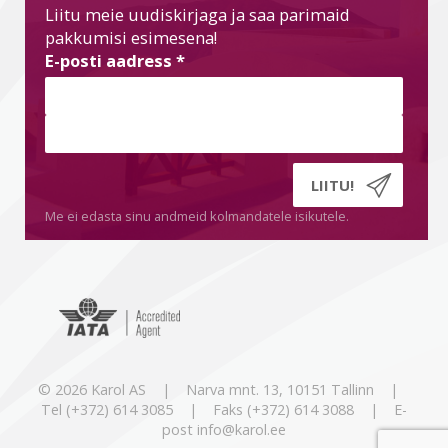
Liitu meie uudiskirjaga ja saa parimaid
pakkumisi esimesena!
E-posti aadress
*
Me ei edasta sinu andmeid kolmandatele isikutele.
© 2026 Karol AS | Narva mnt. 13, 10151 Tallinn |
Tel (+372) 614 3085 | Faks (+372) 614 3088 | E-
post info@karol.ee