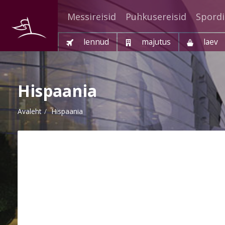
Messireisid
Puhkusereisid
Spordi
lennud
majutus
laev
Hispaania
Avaleht
Hispaania