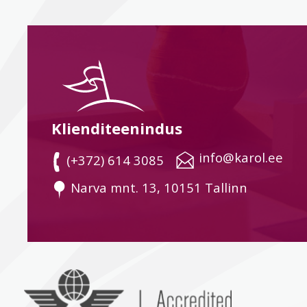
Klienditeenindus
 info@karol.ee
 (+372) 614 3085
 Narva mnt. 13, 10151 Tallinn