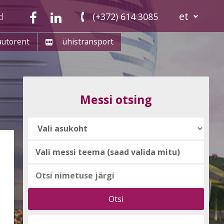
et
d
(+372) 614 3085
autorent
ühistransport
Messi otsing
Vali
messi
teema
(saad
valida