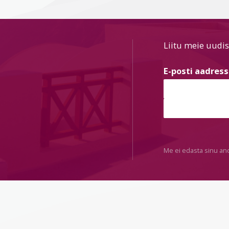
Liitu meie uudis
E-posti aadres
Me ei edasta sinu an