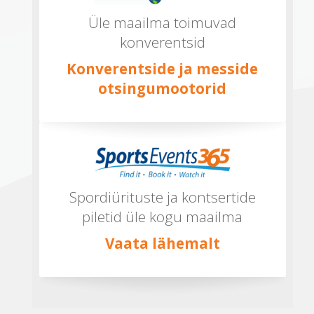
Üle maailma toimuvad
konverentsid
Konverentside ja messide
otsingumootorid
Spordiürituste ja kontsertide
piletid üle kogu maailma
Vaata lähemalt