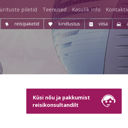
ürituste piletid
Teenused
Kasulik info
Kontakti
reisipaketid
kindlustus
viisa
Küsi nõu ja pakkumist
reisikonsultandilt