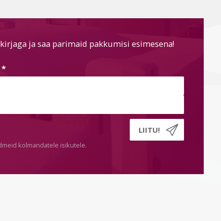
kirjaga ja saa parimaid pakkumisi esimesena!
s
*
dmeid kolmandatele isikutele.