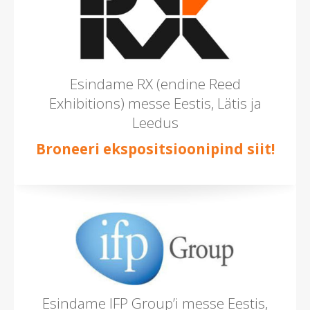
Esindame RX (endine Reed
Exhibitions) messe Eestis, Lätis ja
Leedus
Broneeri ekspositsioonipind siit!
Esindame IFP Group’i messe Eestis,