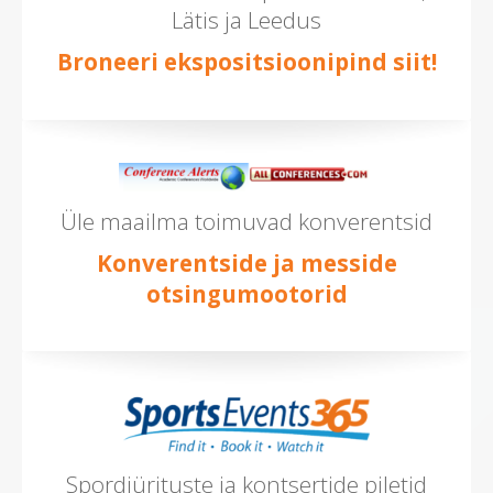
Lätis ja Leedus
Broneeri ekspositsioonipind siit!
Üle maailma toimuvad konverentsid
Konverentside ja messide
otsingumootorid
Spordiürituste ja kontsertide piletid