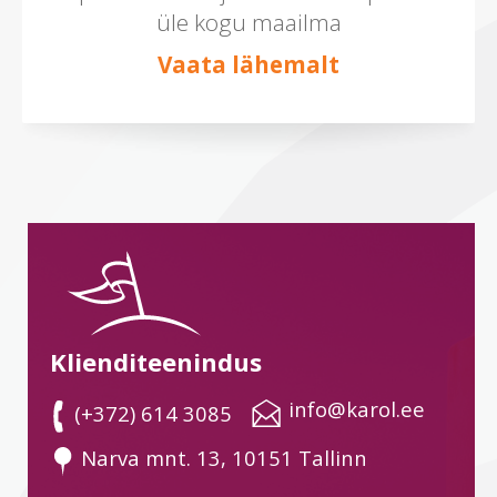
üle kogu maailma
Vaata lähemalt
Klienditeenindus
 info@karol.ee
 (+372) 614 3085
 Narva mnt. 13, 10151 Tallinn