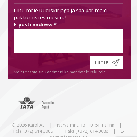
Liitu meie uudiskirjaga ja saa parimaid
pakkumisi esimesena!
E-posti aadress
*
Me ei edasta sinu andmeid kolmandatele isikutele.
© 2026 Karol AS | Narva mnt. 13, 10151 Tallinn |
Tel (+372) 614 3085 | Faks (+372) 614 3088 | E-