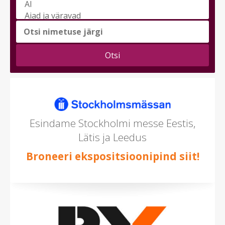
Vali
messi
teema
(saad
valida
mitu)
Esindame Stockholmi messe Eestis,
Lätis ja Leedus
Broneeri ekspositsioonipind siit!