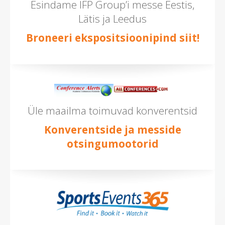
Esindame IFP Group’i messe Eestis,
Lätis ja Leedus
Broneeri ekspositsioonipind siit!
Üle maailma toimuvad konverentsid
Konverentside ja messide
otsingumootorid