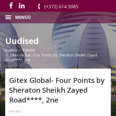
(+372) 614 3085
MENÜÜ
Uudised
Avaleht
Paketid
Gitex Global- Four Points By Sheraton Sheikh Zayed
Road****, 2ne
Gitex Global- Four Points by
Sheraton Sheikh Zayed
Road****, 2ne
19.07.2023