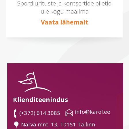
Spordiürituste ja kontsertide piletid
üle kogu maailma
Vaata lähemalt
Klienditeenindus
 info@karol.ee
 (+372) 614 3085
 Narva mnt. 13, 10151 Tallinn