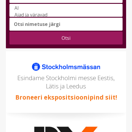
Vali
messi
teema
(saad
valida
mitu)
Esindame Stockholmi messe Eestis,
Lätis ja Leedus
Broneeri ekspositsioonipind siit!