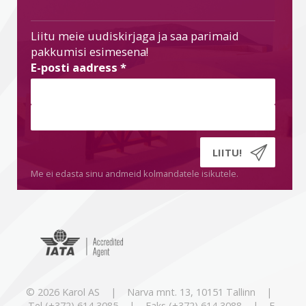
Liitu meie uudiskirjaga ja saa parimaid
pakkumisi esimesena!
E-posti aadress
*
Me ei edasta sinu andmeid kolmandatele isikutele.
© 2026 Karol AS | Narva mnt. 13, 10151 Tallinn |
Tel (+372) 614 3085 | Faks (+372) 614 3088 | E-