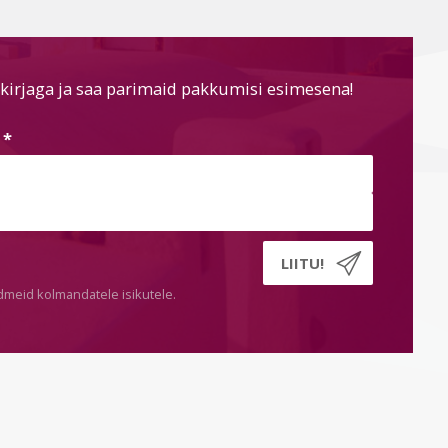
kirjaga ja saa parimaid pakkumisi esimesena!
s
*
dmeid kolmandatele isikutele.