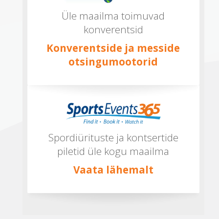
Üle maailma toimuvad
konverentsid
Konverentside ja messide
otsingumootorid
Spordiürituste ja kontsertide
piletid üle kogu maailma
Vaata lähemalt