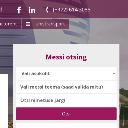
d
(+372) 614 3085
autorent
ühistransport
Messi otsing
Vali
messi
teema
(saad
valida