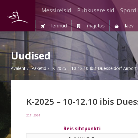
Messireisid
Puhkusereisid
Spordi
lennud
majutus
laev
Uudised
Avaleht
Paketid
K-2025 – 10-12.10 Ibis Duesseldorf Airport
K-2025 – 10-12.10 ibis Dues
20.11.2024
Reis sihtpunkti