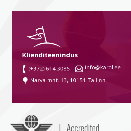
Klienditeenindus
 info@karol.ee
 (+372) 614 3085
 Narva mnt. 13, 10151 Tallinn