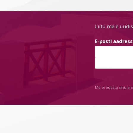
Liitu meie uudis
E-posti aadres
Me ei edasta sinu an