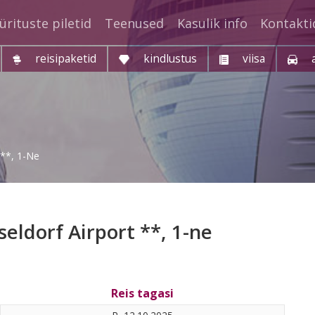
ürituste piletid
Teenused
Kasulik info
Kontakti
reisipaketid
kindlustus
viisa
 **, 1-Ne
seldorf Airport **, 1-ne
Reis tagasi