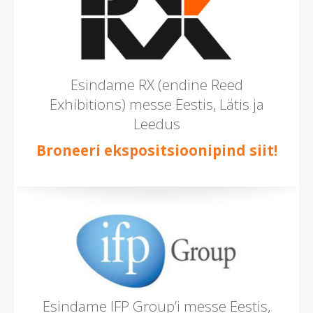
Esindame RX (endine Reed
Exhibitions) messe Eestis, Lätis ja
Leedus
Broneeri ekspositsioonipind siit!
Esindame IFP Group’i messe Eestis,