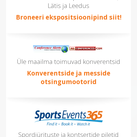
Lätis ja Leedus
Broneeri ekspositsioonipind siit!
Üle maailma toimuvad konverentsid
Konverentside ja messide
otsingumootorid
Spordiürituste ja kontsertide piletid