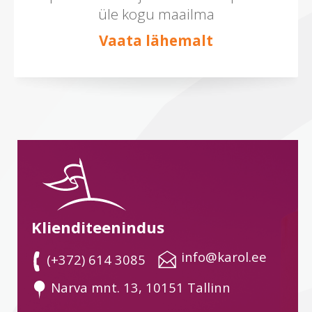
üle kogu maailma
Vaata lähemalt
Klienditeenindus
 info@karol.ee
 (+372) 614 3085
 Narva mnt. 13, 10151 Tallinn