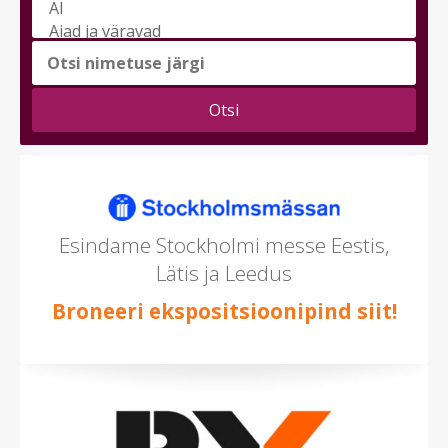
Vali
messi
teema
(saad
valida
mitu)
Esindame Stockholmi messe Eestis,
Lätis ja Leedus
Broneeri ekspositsioonipind siit!