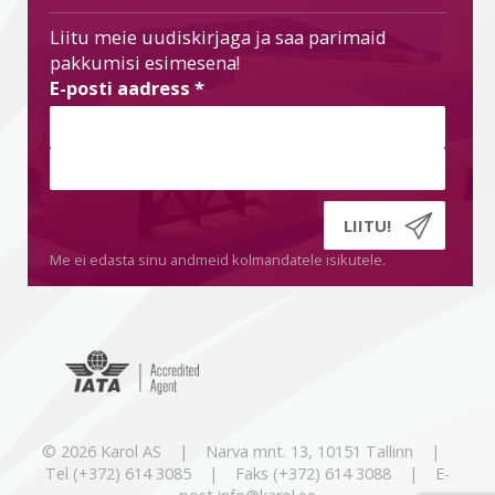
Liitu meie uudiskirjaga ja saa parimaid
pakkumisi esimesena!
E-posti aadress
*
Me ei edasta sinu andmeid kolmandatele isikutele.
© 2026 Karol AS | Narva mnt. 13, 10151 Tallinn |
Tel (+372) 614 3085 | Faks (+372) 614 3088 | E-