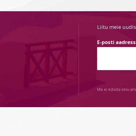
Liitu meie uudis
E-posti aadres
Me ei edasta sinu an