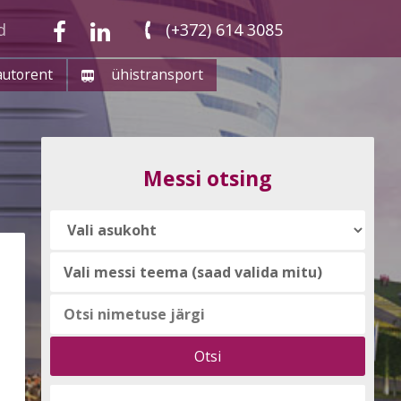
d
(+372) 614 3085
autorent
ühistransport
Messi otsing
Vali
messi
teema
(saad
valida