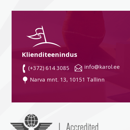
Klienditeenindus
 info@karol.ee
 (+372) 614 3085
 Narva mnt. 13, 10151 Tallinn