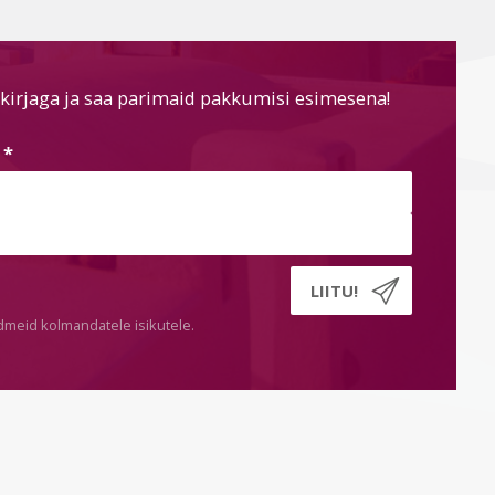
kirjaga ja saa parimaid pakkumisi esimesena!
s
*
dmeid kolmandatele isikutele.