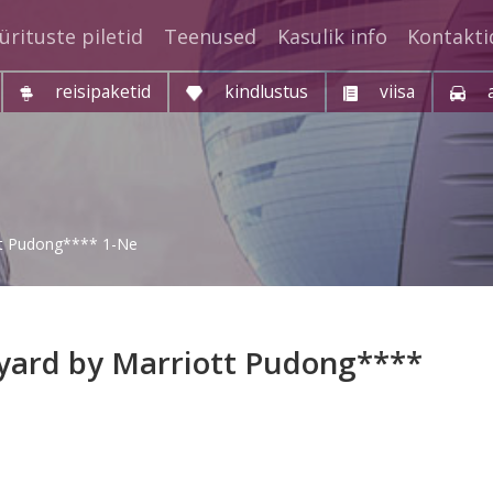
ürituste piletid
Teenused
Kasulik info
Kontakti
reisipaketid
kindlustus
viisa
ott Pudong**** 1-Ne
tyard by Marriott Pudong****