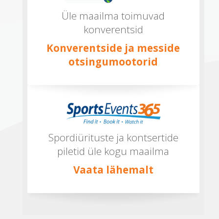
Üle maailma toimuvad
konverentsid
Konverentside ja messide
otsingumootorid
Spordiürituste ja kontsertide
piletid üle kogu maailma
Vaata lähemalt