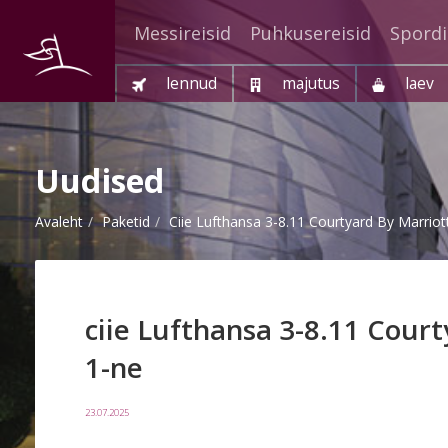
Messireisid
Puhkusereisid
Spordi
lennud
majutus
laev
Uudised
Avaleht
Paketid
Ciie Lufthansa 3-8.11 Courtyard By Marri
ciie Lufthansa 3-8.11 Cour
1-ne
23.07.2025