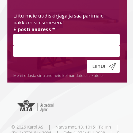
Liitu meie uudiskirjaga ja saa parimaid
pakkumisi esimesena!
E-posti aadress
*
Me ei edasta sinu andmeid kolmandatele isikutele.
© 2026 Karol AS | Narva mnt. 13, 10151 Tallinn |
Tel (+372) 614 3085 | Faks (+372) 614 3088 | E-