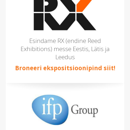
Esindame RX (endine Reed
Exhibitions) messe Eestis, Lätis ja
Leedus
Broneeri ekspositsioonipind siit!