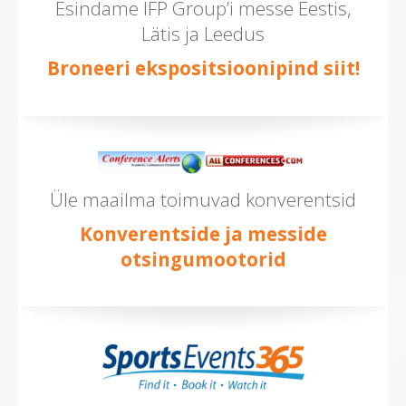
Esindame IFP Group’i messe Eestis,
Lätis ja Leedus
Broneeri ekspositsioonipind siit!
Üle maailma toimuvad konverentsid
Konverentside ja messide
otsingumootorid