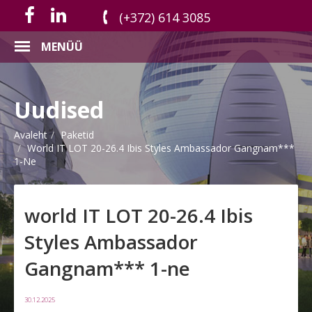
(+372) 614 3085
MENÜÜ
Uudised
Avaleht
Paketid
World IT LOT 20-26.4 Ibis Styles Ambassador Gangnam***
1-Ne
world IT LOT 20-26.4 Ibis
Styles Ambassador
Gangnam*** 1-ne
30.12.2025