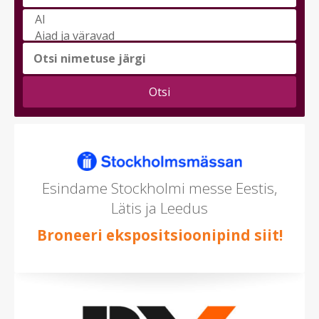
Vali
messi
teema
(saad
valida
mitu)
Esindame Stockholmi messe Eestis,
Lätis ja Leedus
Broneeri ekspositsioonipind siit!