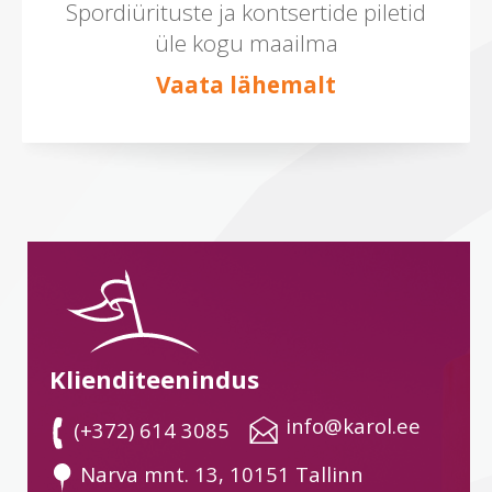
Spordiürituste ja kontsertide piletid
üle kogu maailma
Vaata lähemalt
Klienditeenindus
 info@karol.ee
 (+372) 614 3085
 Narva mnt. 13, 10151 Tallinn