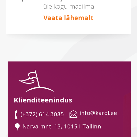
üle kogu maailma
Vaata lähemalt
Klienditeenindus
 info@karol.ee
 (+372) 614 3085
 Narva mnt. 13, 10151 Tallinn