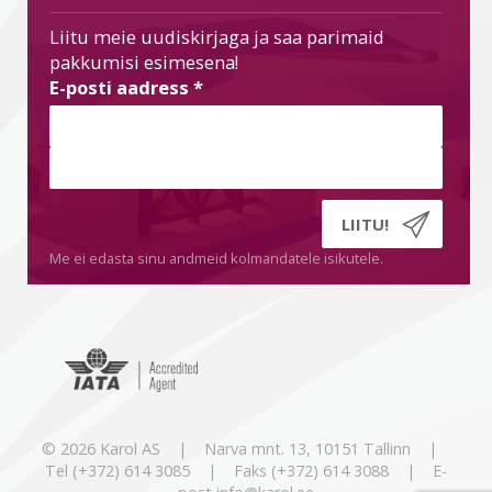
Liitu meie uudiskirjaga ja saa parimaid
pakkumisi esimesena!
E-posti aadress
*
Me ei edasta sinu andmeid kolmandatele isikutele.
© 2026 Karol AS | Narva mnt. 13, 10151 Tallinn |
Tel (+372) 614 3085 | Faks (+372) 614 3088 | E-