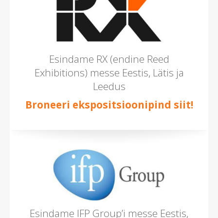
Esindame RX (endine Reed
Exhibitions) messe Eestis, Lätis ja
Leedus
Broneeri ekspositsioonipind siit!
Esindame IFP Group’i messe Eestis,