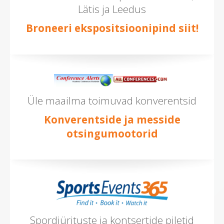
Lätis ja Leedus
Broneeri ekspositsioonipind siit!
Üle maailma toimuvad konverentsid
Konverentside ja messide
otsingumootorid
Spordiürituste ja kontsertide piletid