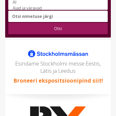
Vali
messi
teema
(saad
valida
mitu)
Esindame Stockholmi messe Eestis,
Lätis ja Leedus
Broneeri ekspositsioonipind siit!