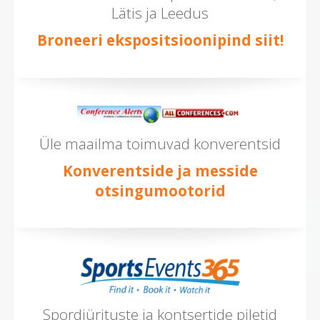
Lätis ja Leedus
Broneeri ekspositsioonipind siit!
Üle maailma toimuvad konverentsid
Konverentside ja messide
otsingumootorid
Spordiürituste ja kontsertide piletid