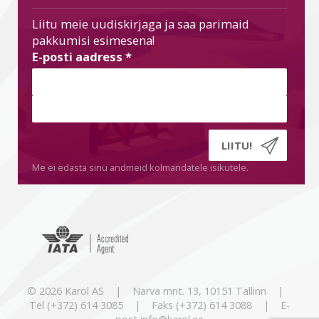
Liitu meie uudiskirjaga ja saa parimaid
pakkumisi esimesena!
E-posti aadress
*
Me ei edasta sinu andmeid kolmandatele isikutele.
© 2026 Karol AS | Narva mnt. 13, 10151 Tallinn |
Tel (+372) 614 3085 | Faks (+372) 614 3088 | E-