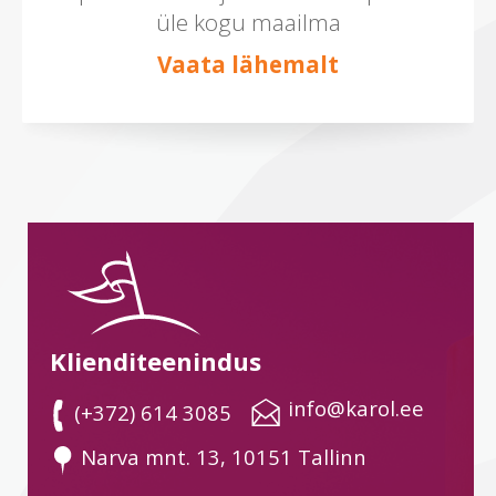
üle kogu maailma
Vaata lähemalt
Klienditeenindus
 info@karol.ee
 (+372) 614 3085
 Narva mnt. 13, 10151 Tallinn