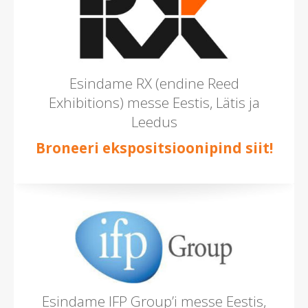
Esindame RX (endine Reed
Exhibitions) messe Eestis, Lätis ja
Leedus
Broneeri ekspositsioonipind siit!
Esindame IFP Group’i messe Eestis,