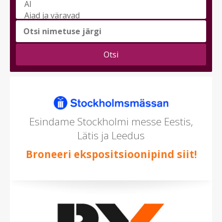
Vali
messi
teema
(saad
valida
mitu)
Esindame Stockholmi messe Eestis,
Lätis ja Leedus
Broneeri ekspositsioonipind siit!