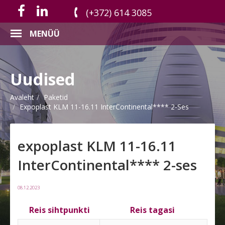
(+372) 614 3085
MENÜÜ
Uudised
Avaleht
Paketid
Expoplast KLM 11-16.11 InterContinental**** 2-Ses
expoplast KLM 11-16.11
InterContinental**** 2-ses
08.12.2023
Reis sihtpunkti
Reis tagasi