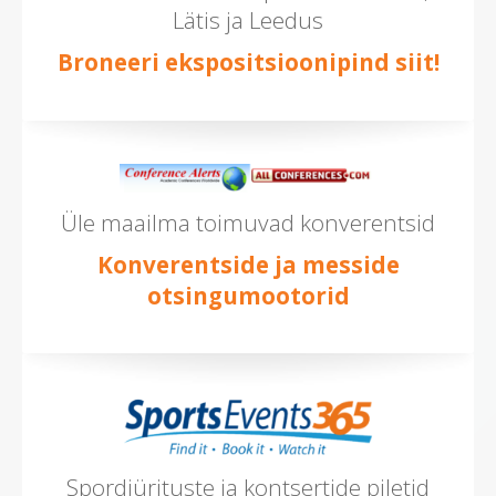
Lätis ja Leedus
Broneeri ekspositsioonipind siit!
Üle maailma toimuvad konverentsid
Konverentside ja messide
otsingumootorid
Spordiürituste ja kontsertide piletid