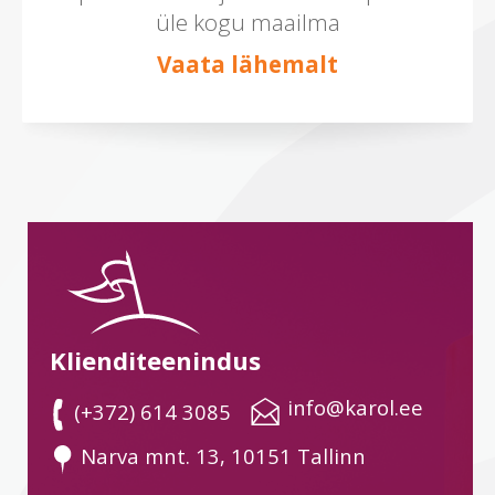
üle kogu maailma
Vaata lähemalt
Klienditeenindus
 info@karol.ee
 (+372) 614 3085
 Narva mnt. 13, 10151 Tallinn