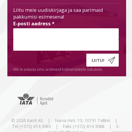
Liitu meie uudiskirjaga ja saa parimaid
pakkumisi esimesena!
E-posti aadress
*
Me ei edasta sinu andmeid kolmandatele isikutele.
© 2026 Karol AS | Narva mnt. 13, 10151 Tallinn |
Tel (+372) 614 3085 | Faks (+372) 614 3088 | E-