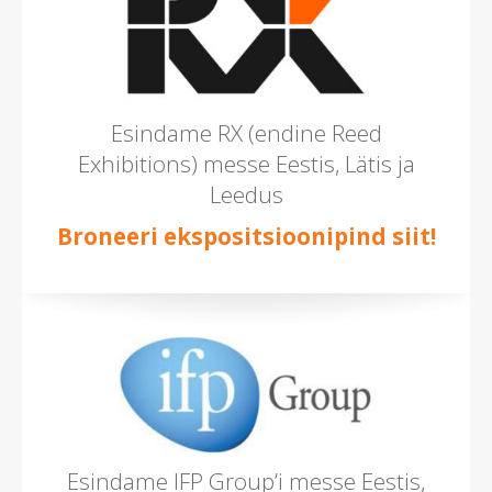
Esindame RX (endine Reed
Exhibitions) messe Eestis, Lätis ja
Leedus
Broneeri ekspositsioonipind siit!
Esindame IFP Group’i messe Eestis,