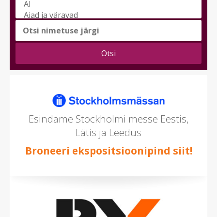
Vali
messi
teema
(saad
valida
mitu)
Esindame Stockholmi messe Eestis,
Lätis ja Leedus
Broneeri ekspositsioonipind siit!