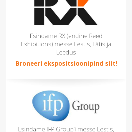
Esindame RX (endine Reed
Exhibitions) messe Eestis, Lätis ja
Leedus
Broneeri ekspositsioonipind siit!
Esindame IFP Group’i messe Eestis,