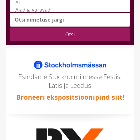
Vali
messi
teema
(saad
valida
mitu)
Esindame Stockholmi messe Eestis,
Lätis ja Leedus
Broneeri ekspositsioonipind siit!