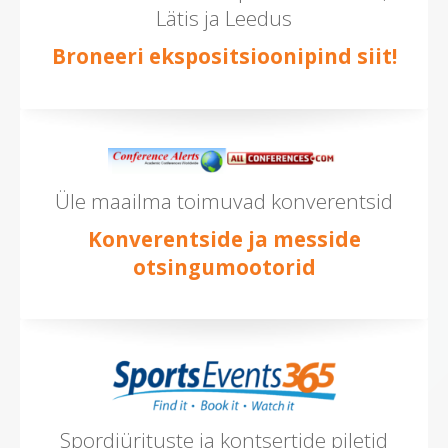
Lätis ja Leedus
Broneeri ekspositsioonipind siit!
Üle maailma toimuvad konverentsid
Konverentside ja messide
otsingumootorid
Spordiürituste ja kontsertide piletid