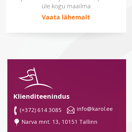
üle kogu maailma
Vaata lähemalt
Klienditeenindus
 info@karol.ee
 (+372) 614 3085
 Narva mnt. 13, 10151 Tallinn