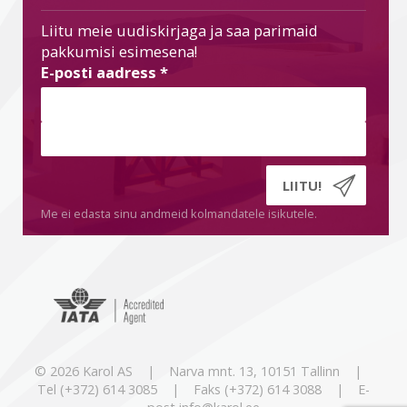
Liitu meie uudiskirjaga ja saa parimaid
pakkumisi esimesena!
E-posti aadress
*
Me ei edasta sinu andmeid kolmandatele isikutele.
© 2026 Karol AS | Narva mnt. 13, 10151 Tallinn |
Tel (+372) 614 3085 | Faks (+372) 614 3088 | E-