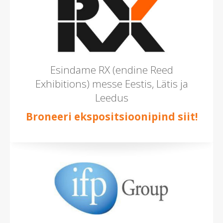
Esindame RX (endine Reed
Exhibitions) messe Eestis, Lätis ja
Leedus
Broneeri ekspositsioonipind siit!